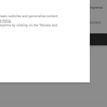
Empregos e Carreira
Relações com os Investidores
Imprensa
neers websites and personalize content
e Policy
.
BR
Contato
anytime by clicking on the "Review and
o
Sobre nós
Insights