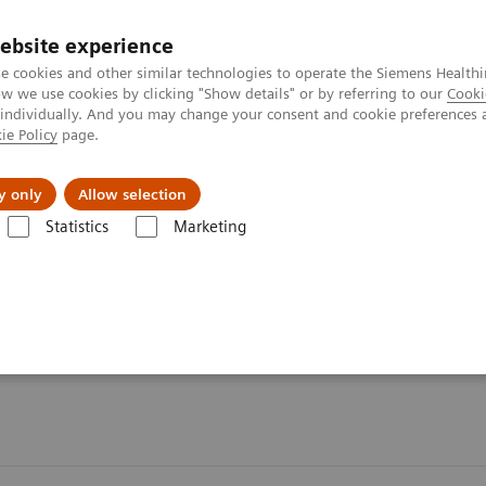
ebsite experience
e cookies and other similar technologies to operate the Siemens Healthi
 we use cookies by clicking "Show details" or by referring to our
Cooki
 individually. And you may change your consent and cookie preferences 
ie Policy
page.
tologias
Serviços de pós-venda
Educaçã
y only
Allow selection
Statistics
Marketing
grafia
Interventional Radiology
Clinical Specialities