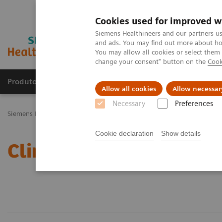
Cookies used for improved w
Siemens Healthineers and our partners us
and ads. You may find out more about how
You may allow all cookies or select them
change your consent" button on the
Cook
Produtos e serviços
Especialidades Clínicas e Pa
Allow all cookies
Allow necessar
Necessary
Preferences
Siemens Healthineers Brasil
Soluções médicas por Imagem
Angio
Cookie declaration
Show details
Clinical Specialities