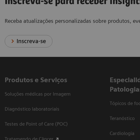
Inscreva-se para receber insight
Receba atualizações personalizadas sobre produtos, eve
Inscreva-se
Produtos e Serviços
​Especiali
Patologia
Soluções médicas por Imagem
Tópicos de foc
Diagnóstico laboratoriais
Teranóstico
Testes de Point of Care (POC)
Cardiologia
Tratamendo de Câncer