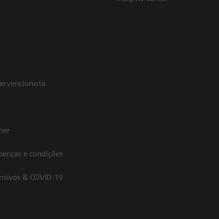
tervencionista
her
oenças e condições
ensivos & COVID-19