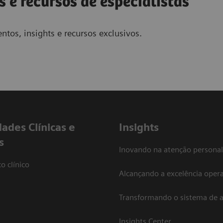
s e recursos de especialistas
ntos, insights e recursos exclusivos.
dades Clínicas e
Insights
s
Inovando na atenção personal
o clínico
Alcançando a excelência opera
Transformando o sistema de 
Insights Center