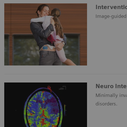
Interventi
Image-guided s
Neuro Inte
Minimally inva
disorders.