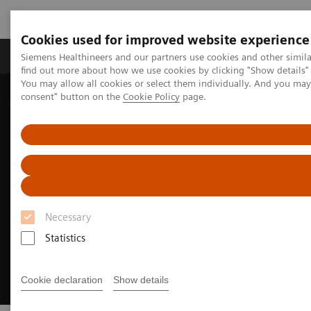
Cookies used for improved website experience
Продукція та сервіси
Клінічні галузі
Siemens Healthineers and our partners use cookies and other simil
find out more about how we use cookies by clicking "Show details" 
You may allow all cookies or select them individually. And you ma
consent" button on the
Cookie Policy
page.
Домашня
Медична візуалізація
Ультразвукові діагностичні системи
Necessary
Statistics
Cookie declaration
Show details