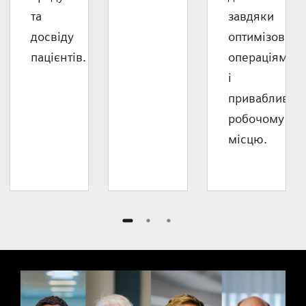
та
завдяки
досвіду
оптимізован
пацієнтів.
операціям
і
привабливом
робочому
місцю.