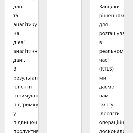
дані
Завдяки
та
рішенням
аналітику
для
на
розташуванн
дієві
в
аналітичні
реальному
дані.
часі
В
(RTLS)
результаті
ми
клієнти
даємо
отримують
вам
підтримку
змогу
у
досягти
підвищенні
операційної
продуктивності
досконалості