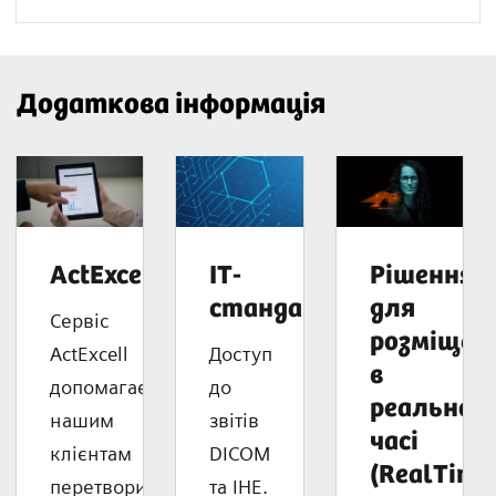
Додаткова інформація
ActExcell™
ІТ-
Рішення
стандарти
для
Сервіс
розміщен
ActExcell
Доступ
в
допомагає
до
реальном
нашим
звітів
часі
клієнтам
DICOM
(RealTime
перетворити
та IHE.