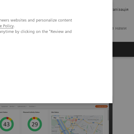
Кар’єра
Зв'язки з інвесторами
Медична візуалізація
neers websites and personalize content
e Policy
.
UA
Зв'яжіться з нами
anytime by clicking on the "Review and
ро Siemens Healthineers