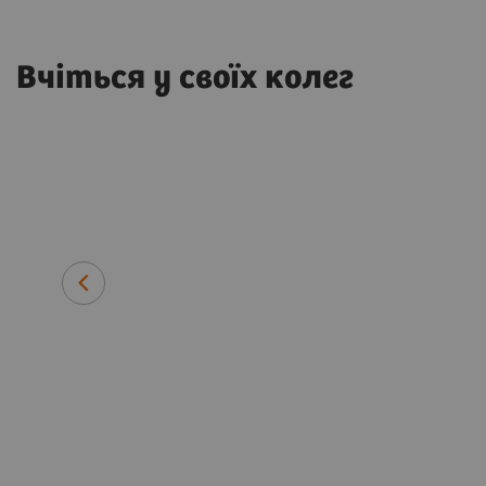
Вчіться у своїх колег
ати
Дієго Паломо
Клінічний інжиніринг
Група Quirónsalud
Іспанія