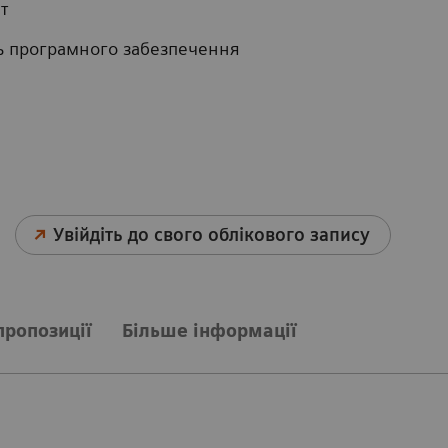
т
нь програмного забезпечення
Увійдіть до свого облікового запису
пропозиції
Більше інформації