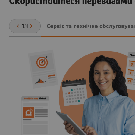
Скористайтеся перевагами 
Сервіс та технічне обслуговув
1
/
4