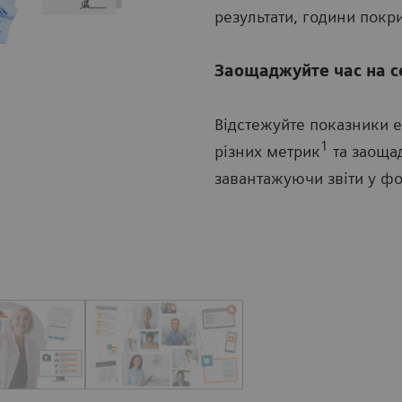
результати, години покри
Заощаджуйте час на се
Відстежуйте показники 
1
різних метрик
та заощад
завантажуючи звіти у фор