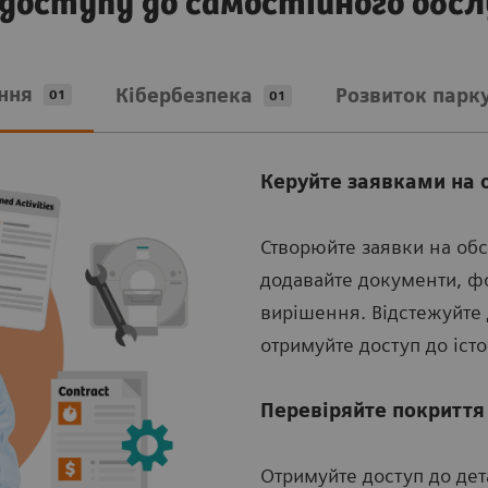
доступу до самостійного обсл
ання
Кібербезпека
Розвиток парк
01
01
Керуйте заявками на 
Створюйте заявки на обс
додавайте документи, ф
вирішення. Відстежуйте 
отримуйте доступ до істо
Перевіряйте покриття
Отримуйте доступ до де