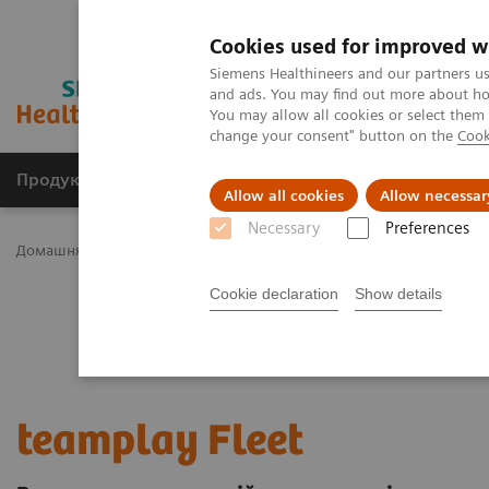
Cookies used for improved w
Siemens Healthineers and our partners us
and ads. You may find out more about how
You may allow all cookies or select them
change your consent" button on the
Cook
Продукція та сервіси
Клінічні галузі
Allow all cookies
Allow necessar
Necessary
Preferences
Домашня
Послуги
Послуги для клієнтів
Платформи підкл
Cookie declaration
Show details
teamplay Fleet