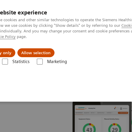
ebsite experience
e cookies and other similar technologies to operate the Siemens Healthi
 we use cookies by clicking "Show details" or by referring to our
Cooki
 individually. And you may change your consent and cookie preferences 
ie Policy
page.
Підтримка та документація
Інсайти
П
y only
Allow selection
Statistics
Marketing
ючення та інтелектуальні рішення
teamplay Fleet