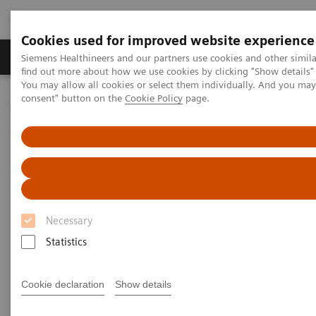
Cookies used for improved website experience
Продукція та сервіси
Клінічні галузі
Siemens Healthineers and our partners use cookies and other simil
find out more about how we use cookies by clicking "Show details" 
You may allow all cookies or select them individually. And you ma
consent" button on the
Cookie Policy
page.
Домашня
Підтримка та документація
Підтримка та документація
Necessary
Statistics
Cookie declaration
Show details
Кібербезпека