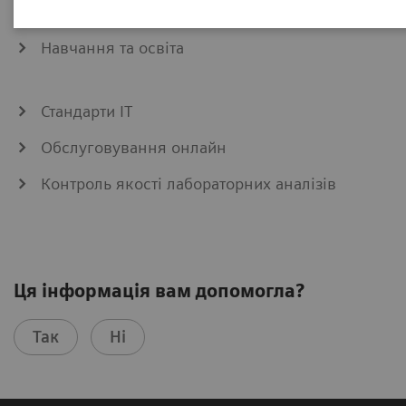
е-Комерція
Навчання та освіта
Стандарти ІТ
Обслуговування онлайн
Контроль якості лабораторних аналізів
Ця інформація вам допомогла?
Так
Ні