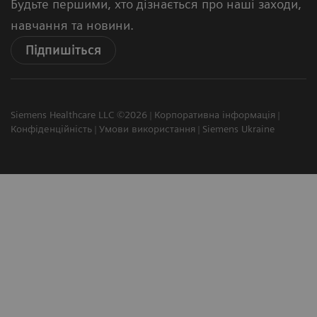
Будьте першими, хто дізнається про наші заходи,
навчання та новини.
Підпишіться
Siemens Healthcare LLC ©2026
Корпоративна інформація
Конфіденційність
Умови використання
Siemens Ukraine