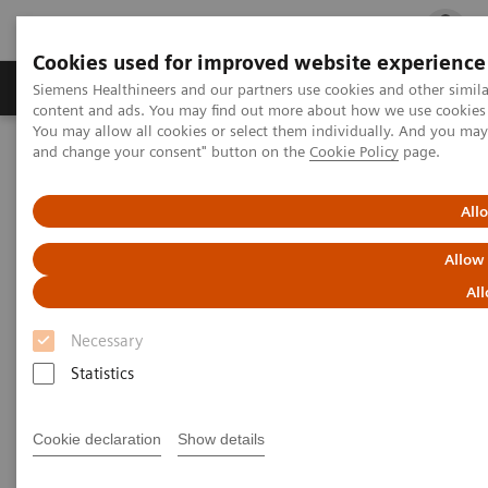
Cookies used for improved website experience
Ürün ve Hizmetler
Öne Çıkanlar
Sağlık Hizm
Siemens Healthineers and our partners use cookies and other simil
content and ads. You may find out more about how we use cookies b
You may allow all cookies or select them individually. And you ma
and change your consent" button on the
Cookie Policy
page.
Siemens Healthineers Türkiye
Klinik Alanlar
Kadın Sağlığı
All
Kadın Sağlığı
Allow
All
Kadınlara özgü sağlık hizmetleri ihtiyaçlarını çok iyi
Necessary
bilen ve bu ihtiyaçlara odaklanan Siemens, kadınları
Statistics
etkileyen en tehlikeli hastalıkları yaşam boyu
önlemek, tespit ve tedavi etmek üzere çözümler
Cookie declaration
Show details
sunuyor.