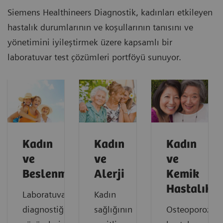
Siemens Healthineers Diagnostik, kadınları etkileyen
hastalık durumlarının ve koşullarının tanısını ve
yönetimini iyileştirmek üzere kapsamlı bir
laboratuvar test çözümleri portföyü sunuyor.
Kadın
Kadın
Kadın
ve
ve
ve
Beslenme
Alerji
Kemik
Hastalıkla
Laboratuvar
Kadın
diagnostiği
sağlığının
Osteoporoz