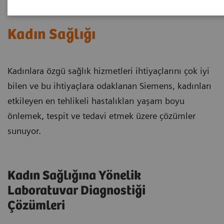
Kadın Sağlığı
Kadınlara özgü sağlık hizmetleri ihtiyaçlarını çok iyi
bilen ve bu ihtiyaçlara odaklanan Siemens, kadınları
etkileyen en tehlikeli hastalıkları yaşam boyu
önlemek, tespit ve tedavi etmek üzere çözümler
sunuyor.
Kadın Sağlığına Yönelik
Laboratuvar Diagnostiği
Çözümleri