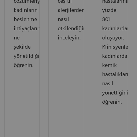
çözümleriyle
çeşitli
hastalarının
kadınların
alerjilerden
yüzde
beslenme
nasıl
80’i
ihtiyaçlarının
etkilendiğini
kadınlardan
ne
inceleyin.
oluşuyor.
şekilde
Klinisyenlerin
yönetildiğini
kadınlarda
öğrenin.
kemik
hastalıklarını
nasıl
yönettiğini
öğrenin.