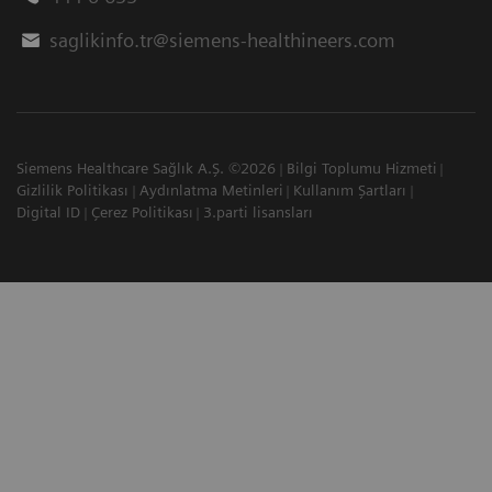
saglikinfo.tr@siemens-healthineers.com
Siemens Healthcare Sağlık A.Ş. ©2026
Bilgi Toplumu Hizmeti
Gizlilik Politikası
Aydınlatma Metinleri
Kullanım Şartları
Digital ID
Çerez Politikası
3.parti lisansları