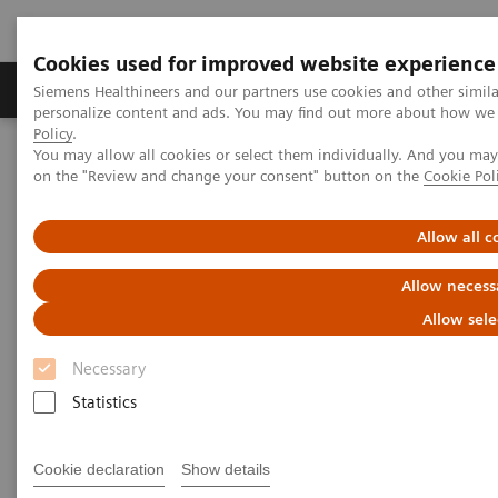
Cookies used for improved website experience
Produkty a služby
Podpora & Dokumentácia
Siemens Healthineers and our partners use cookies and other simil
personalize content and ads. You may find out more about how we u
Policy
.
You may allow all cookies or select them individually. And you ma
Siemens Healthineers Slovakia
Zobrazovacia diagnostika
on the "Review and change your consent" button on the
Cookie Pol
Molecular Imaging
MI World Summit 2026
MI World Summit 2026 Moments
Image 64
Allow all c
Image 64
Allow necess
Allow sele
Necessary
Statistics
Cookie declaration
Show details