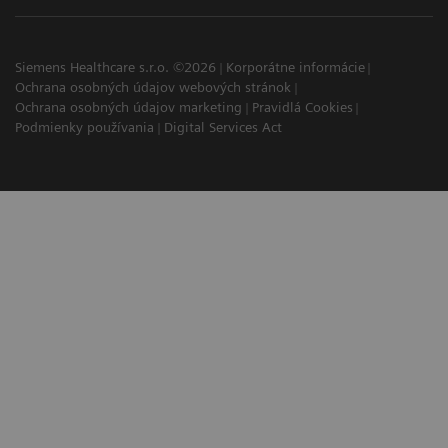
Siemens Healthcare s.r.o. ©2026
Korporátne informácie
Ochrana osobných údajov webových stránok
Ochrana osobných údajov marketing
Pravidlá Cookies
Podmienky používania
Digital Services Act