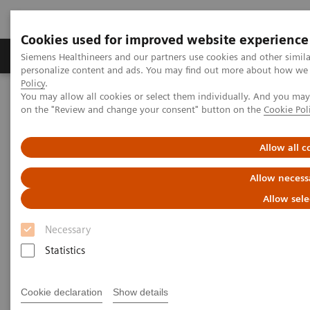
Cookies used for improved website experience
Produkty a služby
Podpora & Dokumentácia
Siemens Healthineers and our partners use cookies and other simil
personalize content and ads. You may find out more about how we u
Policy
.
You may allow all cookies or select them individually. And you ma
Siemens Healthineers Slovakia
Zobrazovacia diagnostika
on the "Review and change your consent" button on the
Cookie Pol
Molecular Imaging
MI World Summit 2026
MI World Summit 2026 Moments
Image 62
Allow all c
Image 62
Allow necess
Allow sele
Necessary
Statistics
Cookie declaration
Show details