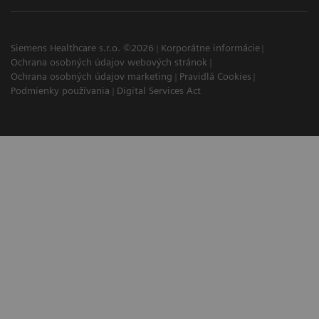
Siemens Healthcare s.r.o. ©2026
Korporátne informácie
Ochrana osobných údajov webových stránok
Ochrana osobných údajov marketing
Pravidlá Cookies
Podmienky používania
Digital Services Act