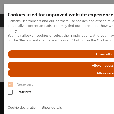
Cookies used for improved website experience
Produkty a služby
Podpora & Dokumentácia
Siemens Healthineers and our partners use cookies and other simil
personalize content and ads. You may find out more about how we u
Policy
.
You may allow all cookies or select them individually. And you ma
Siemens Healthineers Slovakia
Zobrazovacia diagnostika
on the "Review and change your consent" button on the
Cookie Pol
Molecular Imaging
Forms
Allow all c
Forms
Allow necess
Allow sele
Necessary
Statistics
Contact Us
Cookie declaration
Show details