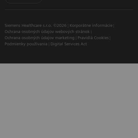
Siemens Healthcare s.r.o. ©2026
Korporátne informácie
Ochrana osobných údajov webových stránok
Ochrana osobných údajov marketing
Pravidlá Cookies
Podmienky používania
Digital Services Act