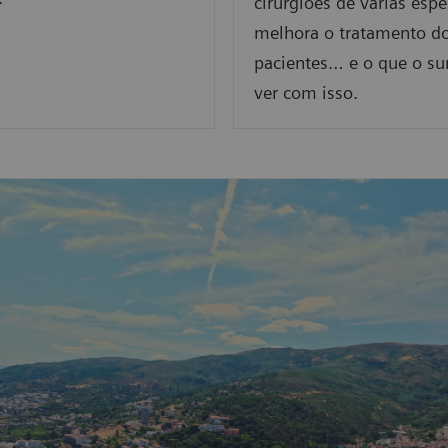
cirurgiões de várias espe
melhora o tratamento d
pacientes… e o que o su
ver com isso.