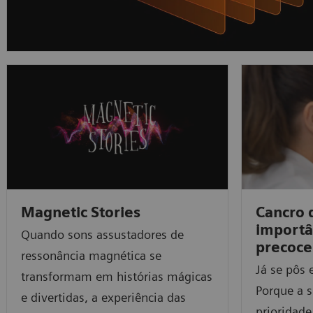
Magnetic Stories
Cancro 
importâ
Quando sons assustadores de
precoce
ressonância magnética se
Já se pôs 
transformam em histórias mágicas
Porque a 
e divertidas, a experiência das
prioridade