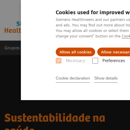
Cookies used for improved w
Siemens Healthineers and our partners us
and ads. You may find out more about how
You may allow all cookies or select them
change your consent" button on the
Cook
Grupos de Produtos
Suporte e Documentação
Allow all cookies
Allow necessar
Necessary
Preferences
Cookie declaration
Show details
Sustentabilidade na