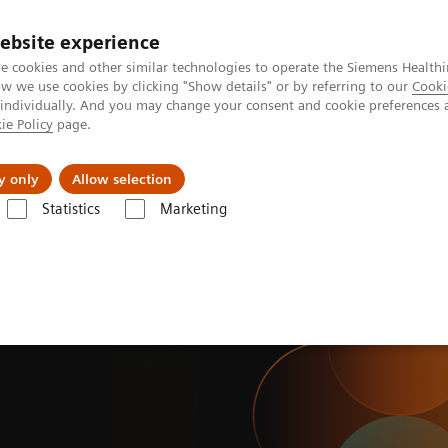
ebsite experience
e cookies and other similar technologies to operate the Siemens Healthi
 we use cookies by clicking "Show details" or by referring to our
Cooki
 individually. And you may change your consent and cookie preferences 
ie Policy
page.
Insights
Sobre a Siemens Healthineers
y only
Allow selection
Statistics
Marketing