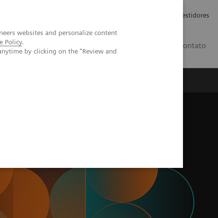
Carreiras
Relações com Investidores
neers websites and personalize content
e Policy
.
PT
Contato
anytime by clicking on the "Review and