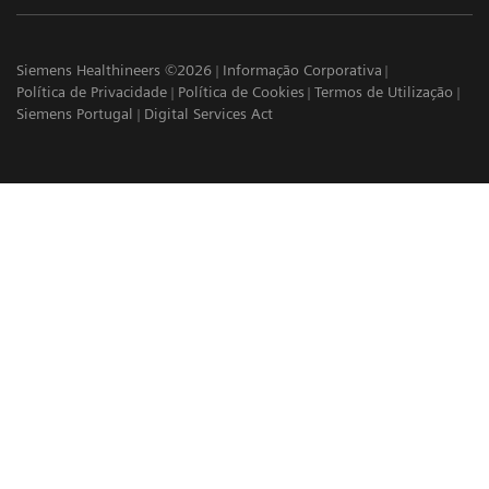
Siemens Healthineers ©2026
Informação Corporativa
Política de Privacidade
Política de Cookies
Termos de Utilização
Siemens Portugal
Digital Services Act