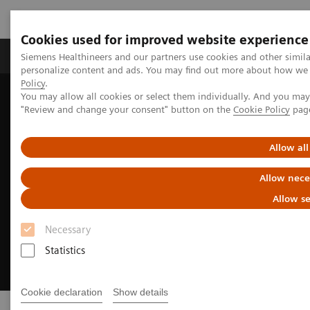
Cookies used for improved website experience
Grupos de Produtos
Suporte e Documentação
Siemens Healthineers and our partners use cookies and other simil
personalize content and ads. You may find out more about how we u
Policy
.
You may allow all cookies or select them individually. And you ma
Home
News & Stories
Magnetic Stories
"Review and change your consent" button on the
Cookie Policy
pag
Allow all
Allow nece
Allow se
Necessary
Statistics
Cookie declaration
Show details