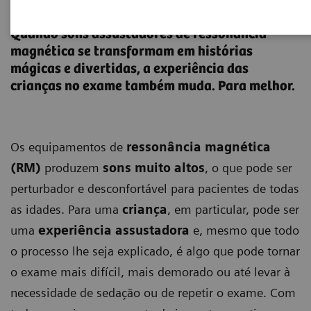
Magnetic Stories
Quando sons assustadores de ressonância
magnética se transformam em histórias
mágicas e divertidas, a experiência das
crianças no exame também muda. Para melhor.
Os equipamentos de
ressonância magnética
(RM)
produzem
sons muito altos
, o que pode ser
perturbador e desconfortável para pacientes de todas
as idades. Para uma
criança
, em particular, pode ser
uma
experiência assustadora
e, mesmo que todo
o processo lhe seja explicado, é algo que pode tornar
o exame mais difícil, mais demorado ou até levar à
necessidade de sedação ou de repetir o exame. Com