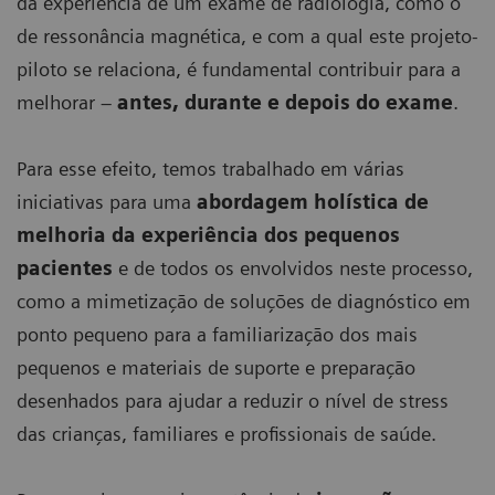
da experiência de um exame de radiologia, como o
de ressonância magnética, e com a qual este projeto-
Com criatividade da Area 23, direção e realização
"A melhor maneira de exemplificar o
piloto se relaciona, é fundamental contribuir para a
da Bro Cinema, as histórias criadas pelos autores
melhorar –
antes, durante e depois do exame
.
da editora Leya foram sincronizadas com os sons
poder da criatividade é ter um
da RM Siemens Healthineers e transformadas em
impacto direto na vida das pessoas.
Para esse efeito, temos trabalhado em várias
audiolivros implementados numa das unidades
O trabalho vencedor fez exatamente
iniciativas para uma
abordagem holística de
do Grupo CUF, em Lisboa. Este projeto-piloto
isso (...). Isto é
storytelling
no seu
melhoria da experiência dos pequenos
conseguiu assim
resignificar os sons do
melhor".
pacientes
e de todos os envolvidos neste processo,
exame para algo com que as crianças se
como a mimetização de soluções de diagnóstico em
podem identificar e que as pode ajudar a
Collette Douaihy
President of the Pharma Jury at the 71st Edition of Cannes
ponto pequeno para a familiarização dos mais
combater a ansiedade neste tipo de
Lions International Festival of Creativity
pequenos e materiais de suporte e preparação
exames.
desenhados para ajudar a reduzir o nível de stress
das crianças, familiares e profissionais de saúde.