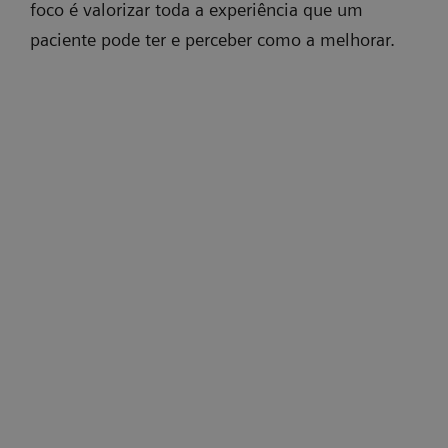
foco é valorizar toda a experiência que um
paciente pode ter e perceber como a melhorar.
No caso da experiência de um exame de
ressonância magnética, que pode ser longo e