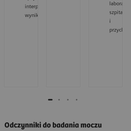
laborator
interpretacja
szpitali
wyników
i
przychod
Odczynniki do badania moczu