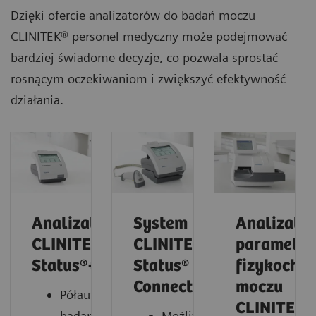
Dzięki ofercie analizatorów do badań moczu
CLINITEK® personel medyczny może podejmować
bardziej świadome decyzje, co pozwala sprostać
rosnącym oczekiwaniom i zwiększyć efektywność
działania.
Analizator
System
Analizator
CLINITEK
CLINITEK
parametr
Status®+
Status®
fizykoche
Connect
moczu
Półautomatyczne
CLINITEK
badanie
Możliwość