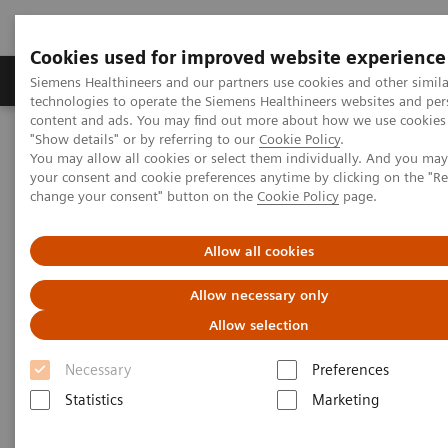
Cookies used for improved website experience
Grupy Produktów
O nas
Edukacja i sz
Siemens Healthineers and our partners use cookies and other simila
technologies to operate the Siemens Healthineers websites and per
content and ads. You may find out more about how we use cookies 
"Show details" or by referring to our
Cookie Policy
.
Siemens Healthineers Polska
Point-of-Care Testing
You may allow all cookies or select them individually. And you ma
Produkty do analizy moczu
your consent and cookie preferences anytime by clicking on the "R
change your consent" button on the
Cookie Policy
page.
Produkty do analizy moczu
Allow all cookies
Portfolio niezawodnych testów i analizatorów
Allow necessary only
do badań moczu, dostarczających wielu
Allow selection
cennych informacji o stanie zdrowia pacjenta.
Necessary
Preferences
Dzięki ponad 75-letniemu doświadczeniu w
Statistics
Marketing
opracowywaniu innowacyjnych rozwiązań w