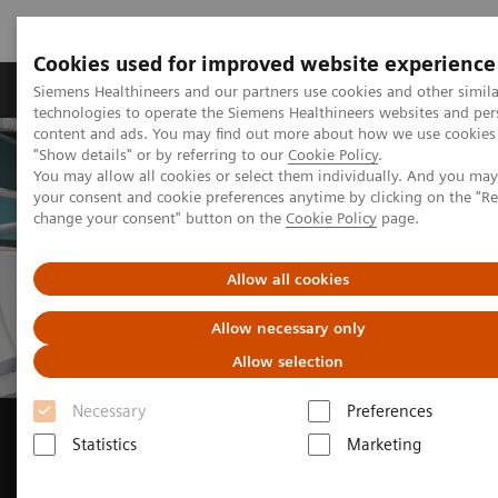
Cookies used for improved website experience
Grupy Produktów
O nas
Edukacja i sz
Siemens Healthineers and our partners use cookies and other simila
technologies to operate the Siemens Healthineers websites and per
content and ads. You may find out more about how we use cookies 
"Show details" or by referring to our
Cookie Policy
.
You may allow all cookies or select them individually. And you ma
your consent and cookie preferences anytime by clicking on the "R
change your consent" button on the
Cookie Policy
page.
Allow all cookies
Allow necessary only
Allow selection
Angiografy w placówkach
Necessary
Preferences
Statistics
Marketing
Grupy American Heart of
Poland