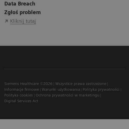
Data Breach
Zgłoś problem
Kliknij tutaj
Siemens Healthcare ©2026
Wszystkie prawa zastrzeżone
Informacje firmowe
Warunki użytkowania
Polityka prywatności
Polityka cookies
Ochrona prywatności w marketingu
Digital Services Act