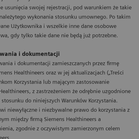
 usunięcia swojej rejestracji, pod warunkiem że takie
i należytego wykonania stosunku umownego. Po takim
 Dane Użytkownika i wszelkie inne dane osobowe
a, gdy tylko takie dane nie będą już potrzebne.
owania i dokumentacji
wania i dokumentacji zamieszczanych przez firmę
ens Healthineers oraz w jej aktualizacjach („Treści
unkom Korzystania lub mającym zastosowanie
althineers, z zastrzeżeniem że odrębnie uzgodnione
 stosunku do niniejszych Warunków Korzystania.
wi niewyłączne i niezbywalne prawo do korzystania z
onym między firmą Siemens Healthineers a
nienia, zgodnie z oczywistym zamierzonym celem
eers.