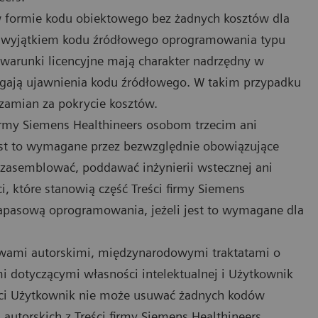
 formie kodu obiektowego bez żadnych kosztów dla
 z wyjątkiem kodu źródłowego oprogramowania typu
e warunki licencyjne mają charakter nadrzędny w
gają ujawnienia kodu źródłowego. W takim przypadku
zamian za pokrycie kosztów.
irmy Siemens Healthineers osobom trzecim ani
 jest to wymagane przez bezwzględnie obowiązujące
zasemblować, poddawać inżynierii wstecznej ani
 które stanowią część Treści firmy Siemens
apasową oprogramowania, jeżeli jest to wymagane dla
rawami autorskimi, międzynarodowymi traktatami o
 dotyczącymi własności intelektualnej i Użytkownik
ości Użytkownik nie może usuwać żadnych kodów
autorskich z Treści firmy Siemens Healthineers.