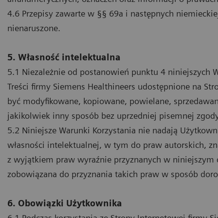
4.6 Przepisy zawarte w §§ 69a i następnych niemieckie
nienaruszone.
5. Własność intelektualna
5.1 Niezależnie od postanowień punktu 4 niniejszych 
Treści firmy Siemens Healthineers udostępnione na Str
być modyfikowane, kopiowane, powielane, sprzedawa
jakikolwiek inny sposób bez uprzedniej pisemnej zgody
5.2 Niniejsze Warunki Korzystania nie nadają Użytkown
własności intelektualnej, w tym do praw autorskich,
z wyjątkiem praw wyraźnie przyznanych w niniejszym d
zobowiązana do przyznania takich praw w sposób dor
6. Obowiązki Użytkownika
6.1 Podczas korzystania ze Strony Internetowej firmy 