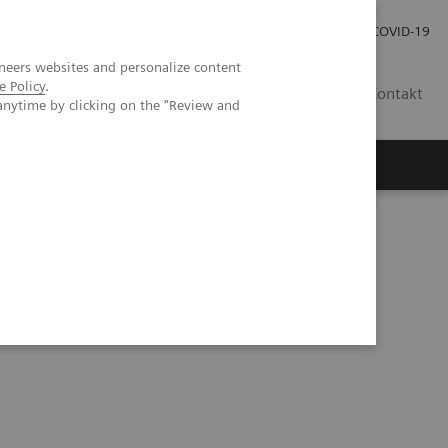
Praca
Relacje Inwestorskie
Publikacje
COVID-19
neers websites and personalize content
e Policy
.
PL
Kontakt
anytime by clicking on the "Review and