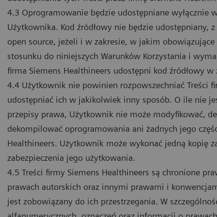
4.3 Oprogramowanie będzie udostępniane wyłącznie w
Użytkownika. Kod źródłowy nie będzie udostępniany,
open source, jeżeli i w zakresie, w jakim obowiązując
stosunku do niniejszych Warunków Korzystania i wyma
firma Siemens Healthineers udostępni kod źródłowy w 
4.4 Użytkownik nie powinien rozpowszechniać Treści f
udostępniać ich w jakikolwiek inny sposób. O ile nie
przepisy prawa, Użytkownik nie może modyfikować, de
dekompilować oprogramowania ani żadnych jego części,
Healthineers. Użytkownik może wykonać jedną kopię z
zabezpieczenia jego użytkowania.
4.5 Treści firmy Siemens Healthineers są chronione p
prawach autorskich oraz innymi prawami i konwencjami
jest zobowiązany do ich przestrzegania. W szczególn
alfanumerycznych, oznaczeń oraz informacji o prawach 