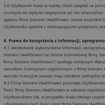
3.6 Użytkownik może w każdej chwili zażądać na piśmie
usunięcie nie wpłynie negatywnie ani nie uniemożliw
żądaniu firma Siemens Healthineers usunie wszystkie
Użytkownika zgodnie z obowiązującymi przepisami praw
4. Prawa do korzystania z informacji, oprogram
4.1 Jakiekolwiek wykorzystanie informacji, oprogramo
Siemens Healthineers na Stronie Internetowej firmy Siem
firmy Siemens Healthineers”) podlega niniejszym War
warunkom licencyjnym uzgodnionym z firmą Siemens He
warunki licencyjne zawsze mają charakter nadrzędny w
4.2 Firma Siemens Healthineers przyznaje Użytkowniko
Treści firmy Siemens Healthineers w zakresie uzgodni
Użytkownikiem lub, w przypadku braku takiego uzgod
udostępniania tych Treści przez firmę Siemens Healthin