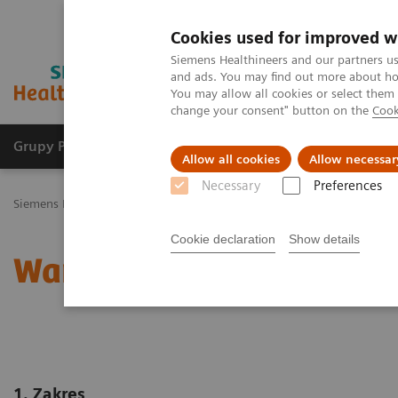
Cookies used for improved w
Siemens Healthineers and our partners us
and ads. You may find out more about how
You may allow all cookies or select them
change your consent" button on the
Cook
Grupy Produktów
O nas
Edukacja i sz
Allow all cookies
Allow necessar
Necessary
Preferences
Siemens Healthineers Polska
Warunki korzystania z serwisu
Cookie declaration
Show details
Warunki korzystania z s
1. Zakres