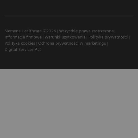
Siemens Healthcare ©2026
Wszystkie prawa zastrzeżone
Informacje firmowe
Warunki użytkowania
Polityka prywatności
Polityka cookies
Ochrona prywatności w marketingu
Digital Services Act