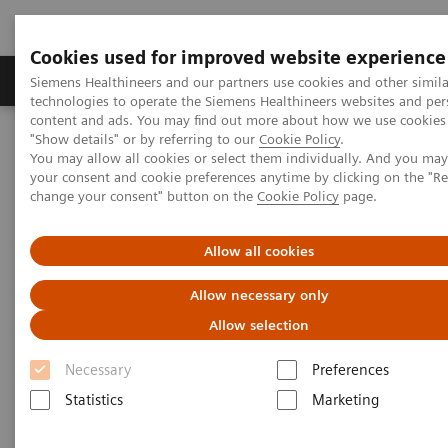
Cookies used for improved website experience
Grupy Produktów
O nas
Edukacja i sz
Siemens Healthineers and our partners use cookies and other simila
technologies to operate the Siemens Healthineers websites and per
content and ads. You may find out more about how we use cookies 
"Show details" or by referring to our
Cookie Policy
.
Siemens Healthineers Polska
Point-of-Care Testing
You may allow all cookies or select them individually. And you ma
your consent and cookie preferences anytime by clicking on the "R
change your consent" button on the
Cookie Policy
page.
Rozwiązania przeznaczone do
wykonywania badań w miejscu
Allow all cookies
opieki nad pacjentem
Allow necessary only
Allow selection
(Point-of-Care Testing - POCT)
Necessary
Preferences
Statistics
Marketing
Opracowane by zapewnić natychmiastowe
wyniki przy użyciu wygodnych i łatwych w