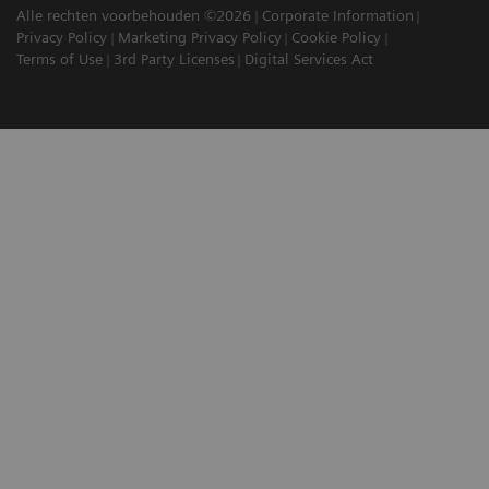
Alle rechten voorbehouden ©2026
Corporate Information
Privacy Policy
Marketing Privacy Policy
Cookie Policy
Terms of Use
3rd Party Licenses
Digital Services Act