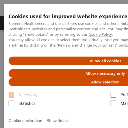
Cookies used for improved website experience
Producten & Services
Over ons
Clinica
Siemens Healthineers and our partners use cookies and other simil
Healthineers websites and personalize content and ads. You may f
clicking "Show details" or by referring to our
Cookie Policy
.
You may allow all cookies or select them individually. And you ma
Home
Medische beeldvorming
anytime by clicking on the "Review and change your consent" butt
Angiografie (Vaste C-bogen)
Artis interventionele angiografiesystemen
Allow all cookies
Artis interventionele
Allow necessary only
angiografiesystemen
Allow selection
Necessary
Pre
Met onze Artis producten bieden wij een breed
Statistics
Mar
assortiment van systemen voor interventionele
beeldvorming aan om te voldoen aan alle klinische
Cookie declaration
Show details