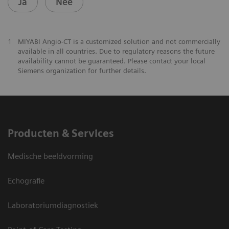
Ja
Nee
1
MIYABI Angio-CT is a customized solution and not commercially
available in all countries. Due to regulatory reasons the future
availability cannot be guaranteed. Please contact your local
Siemens organization for further details.
Producten & Services
Medische beeldvorming
Echografie
Laboratoriumdiagnostiek