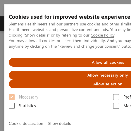
Cookies used for improved website experience
Producten & Services
Over ons
Clinica
Siemens Healthineers and our partners use cookies and other simil
Healthineers websites and personalize content and ads. You may f
clicking "Show details" or by referring to our
Cookie Policy
.
You may allow all cookies or select them individually. And you ma
Home
Privacyverklaring van Siemens Healthineers
anytime by clicking on the "Review and change your consent" butt
Privacyverklaring van Siemens
Allow all cookies
Healthineers
Allow necessary only
Allow selection
Versie: mei 2024
Necessary
Pre
Statistics
Mar
Siemens Healthineers zet zich in voor de
bescherming en het respecteren van de privacy van
Cookie declaration
Show details
uw persoonsgegevens. In deze privacyverklaring