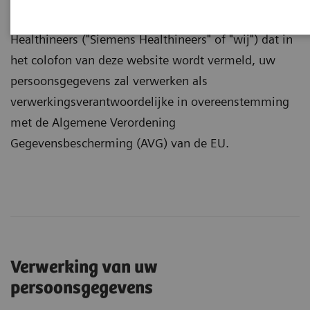
wordt uitgelegd hoe het bedrijf Siemens
Healthineers ("Siemens Healthineers" of "wij") dat in
het colofon van deze website wordt vermeld, uw
persoonsgegevens zal verwerken als
verwerkingsverantwoordelijke in overeenstemming
met de Algemene Verordening
Gegevensbescherming (AVG) van de EU.
Verwerking van uw
persoonsgegevens