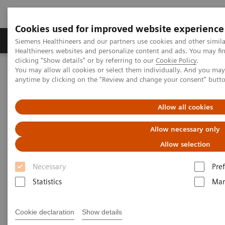
Cookies used for improved website experience
Producten & Services
Over ons
Clinica
Siemens Healthineers and our partners use cookies and other simil
Healthineers websites and personalize content and ads. You may f
clicking "Show details" or by referring to our
Cookie Policy
.
You may allow all cookies or select them individually. And you ma
Home
anytime by clicking on the "Review and change your consent" butt
De laatste ontwikkelingen in medische beeldvorming en
labodiagnostiek?
Allow all cookies
De laatste ontwikkelingen in
Allow necessary only
medische beeldvorming en
Allow selection
labodiagnostiek?
Necessary
Pre
Statistics
Mar
Registreer nu voor een gezonde dosis
informatie en trends!
Cookie declaration
Show details