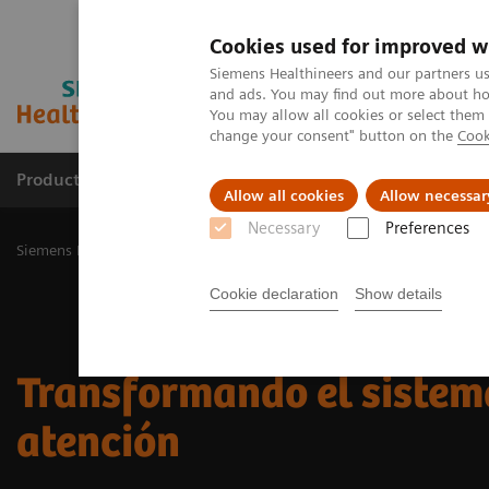
Cookies used for improved w
Siemens Healthineers and our partners us
and ads. You may find out more about how
You may allow all cookies or select them
change your consent" button on the
Cook
Productos y servicios
Especialidades Clínicas
Allow all cookies
Allow necessar
Necessary
Preferences
Siemens Healthineers Latinoamérica
Executive Insights
Transfor
Cookie declaration
Show details
Transformando el sistem
atención