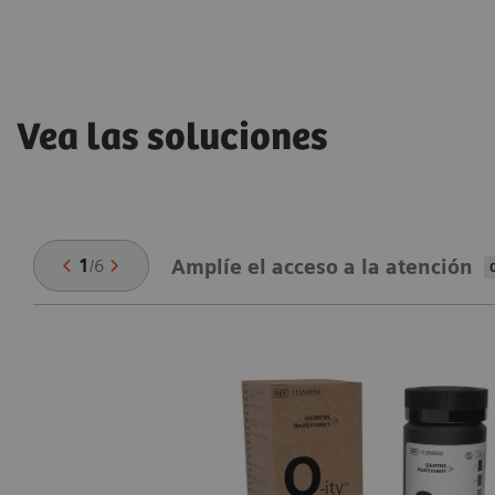
Vea las soluciones
1
/
6
Amplíe el acceso a la atención
e
os