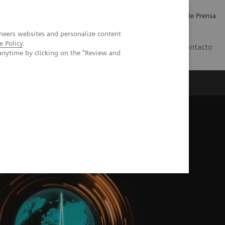
Empleo
Relaciones con Inversores
Comunicados de Prensa
neers websites and personalize content
e Policy
.
LATAM
Contacto
anytime by clicking on the "Review and
erca de Nosotros
Executive Insights