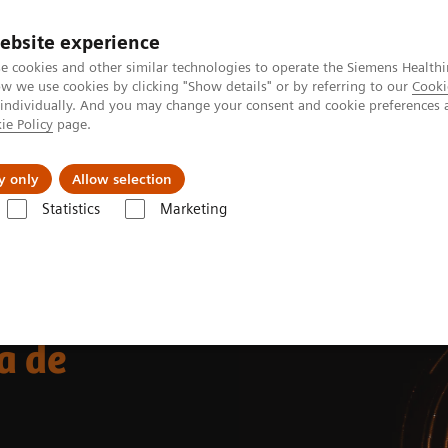
ebsite experience
e cookies and other similar technologies to operate the Siemens Healthi
 we use cookies by clicking "Show details" or by referring to our
Cooki
 individually. And you may change your consent and cookie preferences 
ie Policy
page.
Servicios post venta
Educación
Ac
y only
Allow selection
Statistics
Marketing
mando el sistema de atención
a de