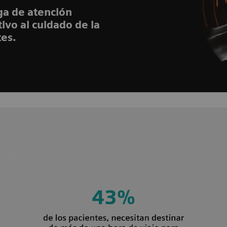
ga de atención
ivo al cuidado de la
tes.