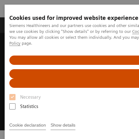
Cookies used for improved website experience
Productos y servicios
Especialidades Clínicas
Siemens Healthineers and our partners use cookies and other simil
we use cookies by clicking "Show details" or by referring to our
Coo
You may allow all cookies or select them individually. And you ma
Policy
page.
Siemens Healthineers Latinoamérica
Executive Insights
Necessary
Statistics
Cookie declaration
Show details