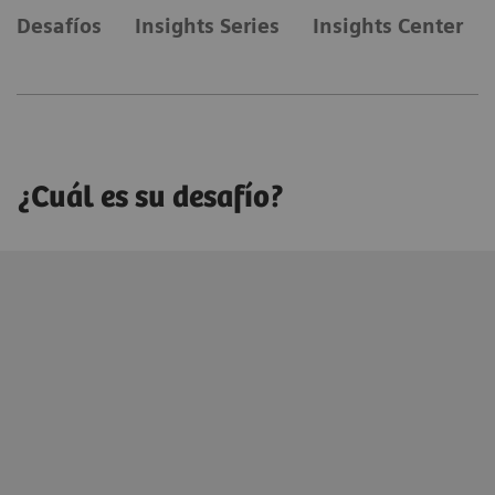
Desafíos
Insights Series
Insights Center
¿Cuál es su desafío?
Innovar en atención personalizada
Ayudamos a promover la salud para cada paciente,
conectando digitalmente diagnósticos precisos con