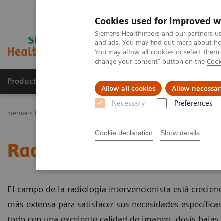
Cookies used for improved w
Siemens Healthineers and our partners us
and ads. You may find out more about how
You may allow all cookies or select them
change your consent" button on the
Cook
Productos y servicios
Especialidades Clínicas
Allow all cookies
Allow necessar
Necessary
Preferences
Siemens Healthineers Latinoamérica
Imagenología Médica
Angio
Cookie declaration
Show details
Radiología intervencioni
El campo de la radiología intervencionista está crecien
más extensa para satisfacer sus necesidades específicas
todo con una excelente calidad de imagen, dosis bajas y