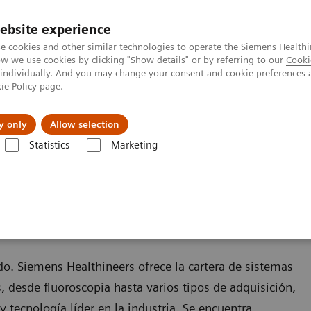
ebsite experience
e cookies and other similar technologies to operate the Siemens Healthi
 we use cookies by clicking "Show details" or by referring to our
Cooki
 individually. And you may change your consent and cookie preferences 
ie Policy
page.
Servicios post venta
Educación
Ac
y only
Allow selection
Statistics
Marketing
grafía
Radiología intervencionista
sta
do. Siemens Healthineers ofrece la cartera de sistemas
, desde fluoroscopia hasta varios tipos de adquisición,
 tecnología líder en la industria. Se encuentra