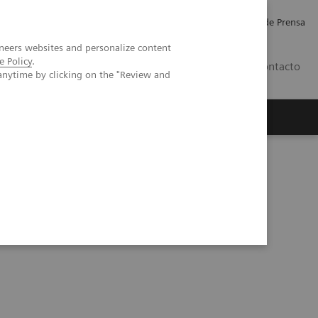
Empleo
Relaciones con Inversores
Comunicados de Prensa
neers websites and personalize content
e Policy
.
LATAM
Contacto
anytime by clicking on the "Review and
erca de Nosotros
Executive Insights