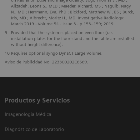
Alizadeh, Leona S., MED ; Maeder, Richard, MS ; Naguib, Nagy
N., MD ; Herrmann, Eva, PhD ; Bickford, Matthew W., BS ; Burck,
Iris, MD ; Albrecht, Moritz H., MD. Investigative Radiology:
March 2019 - Volume 54 - Issue 3 - p 153–159; 2019.
9
Provided that the system is placed on even floor (i.e.
installation plates for the floor stand and the table are installed
without height difference).
10
Requires optional syngo DynaCT Large Volume.
Aviso de Publicidad No. 223300202C6569.
Productos y Servicios
Imagenología Médica
Diagnóstico de Laboratorio