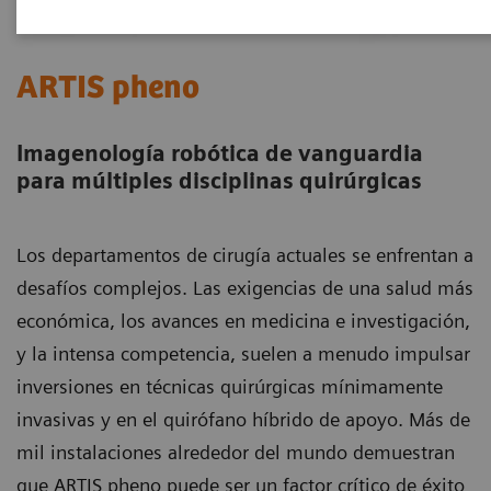
ARTIS pheno
Imagenología robótica de vanguardia
para múltiples disciplinas quirúrgicas
Los departamentos de cirugía actuales se enfrentan a
desafíos complejos. Las exigencias de una salud más
económica, los avances en medicina e investigación,
y la intensa competencia, suelen a menudo impulsar
inversiones en técnicas quirúrgicas mínimamente
invasivas y en el quirófano híbrido de apoyo. Más de
mil instalaciones alrededor del mundo demuestran
que ARTIS pheno puede ser un factor crítico de éxito