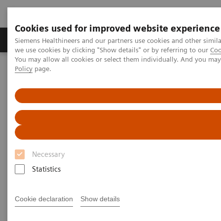
Cookies used for improved website experience
Productos y servicios
Especialidades Clínicas
Siemens Healthineers and our partners use cookies and other simil
we use cookies by clicking "Show details" or by referring to our
Coo
You may allow all cookies or select them individually. And you ma
Policy
page.
Siemens Healthineers Latinoamérica
Especialidades Clínicas y Enfermedades
Cirugía
Portafolio de Productos para Cirugía
Angiografía en Sala Híbrida
ARTIS pheno - Equipo de angiografía para salas híbridas
Necessary
Statistics
Cookie declaration
Show details