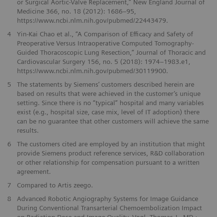
or Surgical Aortic-Valve Replacement,” New England Journal of
Medicine 366, no. 18 (2012): 1686–95,
https://www.ncbi.nlm.nih.gov/pubmed/22443479.
4
Yin-Kai Chao et al., “A Comparison of Efficacy and Safety of
Preoperative Versus Intraoperative Computed Tomography-
Guided Thoracoscopic Lung Resection,” Journal of Thoracic and
Cardiovascular Surgery 156, no. 5 (2018): 1974–1983.e1,
https://www.ncbi.nlm.nih.gov/pubmed/30119900.
5
The statements by Siemens’ customers described herein are
based on results that were achieved in the customer’s unique
setting. Since there is no “typical” hospital and many variables
exist (e.g., hospital size, case mix, level of IT adoption) there
can be no guarantee that other customers will achieve the same
results.
6
The customers cited are employed by an institution that might
provide Siemens product reference services, R&D collaboration
or other relationship for compensation pursuant to a written
agreement.
7
Compared to Artis zeego.
8
Advanced Robotic Angiography Systems for Image Guidance
During Conventional Transarterial Chemoembolization Impact
on Radiation Dose and Image Quality. Vogl, Thomas J., MD ;