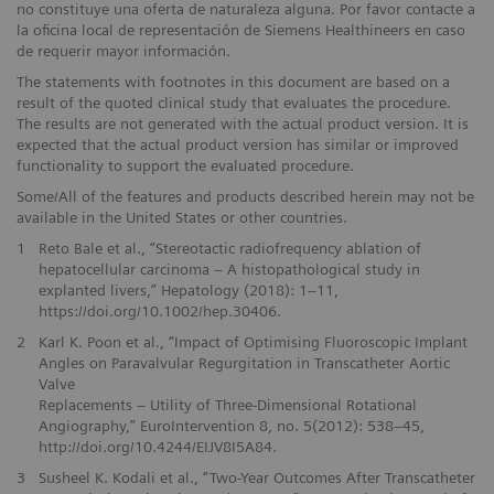
no constituye una oferta de naturaleza alguna. Por favor contacte a
la oficina local de representación de Siemens Healthineers en caso
de requerir mayor información.
The statements with footnotes in this document are based on a
result of the quoted clinical study that evaluates the procedure.
The results are not generated with the actual product version. It is
expected that the actual product version has similar or improved
functionality to support the evaluated procedure.
Some/All of the features and products described herein may not be
available in the United States or other countries.
1
Reto Bale et al., “Stereotactic radiofrequency ablation of
hepatocellular carcinoma – A histopathological study in
explanted livers,” Hepatology (2018): 1–11,
https://doi.org/10.1002/hep.30406.
2
Karl K. Poon et al., “Impact of Optimising Fluoroscopic Implant
Angles on Paravalvular Regurgitation in Transcatheter Aortic
Valve
Replacements – Utility of Three-Dimensional Rotational
Angiography,” EuroIntervention 8, no. 5(2012): 538–45,
http://doi.org/10.4244/EIJV8I5A84.
3
Susheel K. Kodali et al., “Two-Year Outcomes After Transcatheter