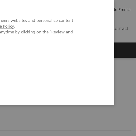
Empleo
Relaciones con Inversores
Comunicados de Prensa
neers websites and personalize content
e Policy
.
LATAM
Contact
anytime by clicking on the "Review and
erca de Nosotros
Executive Insights