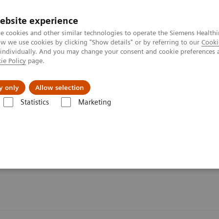
ebsite experience
e cookies and other similar technologies to operate the Siemens Healthi
 we use cookies by clicking "Show details" or by referring to our
Cooki
 individually. And you may change your consent and cookie preferences 
ie Policy
page.
Servicios post venta
Educación
Ac
y only
Allow selection
Statistics
Marketing
n