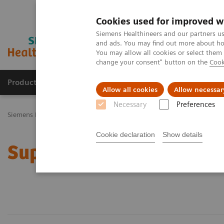
Cookies used for improved w
Siemens Healthineers and our partners us
and ads. You may find out more about how
You may allow all cookies or select them
change your consent" button on the
Cook
Productos y servicios
Especialidades Clínicas
Allow all cookies
Allow necessar
Necessary
Preferences
Siemens Healthineers Latinoamérica
Support & Documentation
Cookie declaration
Show details
Support & Documentatio