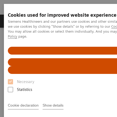
Cookies used for improved website experience
Productos y servicios
Especialidades Clínicas
Siemens Healthineers and our partners use cookies and other simil
we use cookies by clicking "Show details" or by referring to our
Coo
You may allow all cookies or select them individually. And you ma
Policy
page.
Siemens Healthineers Latinoamérica
Servicios
Estándares de IT
Estándares de IT
Necessary
Statistics
Cookie declaration
Show details
DICOM