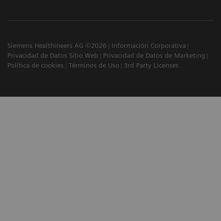
Siemens Healthineers AG ©2026
Información Corporativa
Privacidad de Datos Sitio Web
Privacidad de Datos de Marketing
Política de cookies
Términos de Uso
3rd Party Licenses