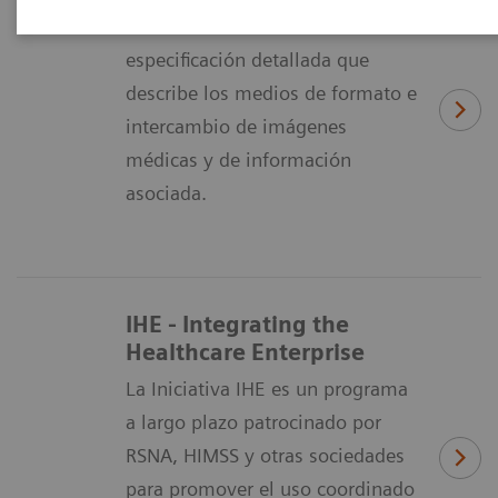
El estándar DICOM es una
especificación detallada que
describe los medios de formato e
intercambio de imágenes
médicas y de información
asociada.
IHE - Integrating the
Healthcare Enterprise
La Iniciativa IHE es un programa
a largo plazo patrocinado por
RSNA, HIMSS y otras sociedades
para promover el uso coordinado