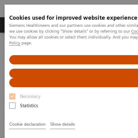
Cookies used for improved website experience
Productos y servicios
Especialidades Clínicas
Siemens Healthineers and our partners use cookies and other simil
we use cookies by clicking "Show details" or by referring to our
Coo
You may allow all cookies or select them individually. And you ma
Policy
page.
Siemens Healthineers Latinoamérica
Prensa
Comunicados de Prensa
Comunicados de Prensa
Necessary
Statistics
Cookie declaration
Show details
Filter (43 items)