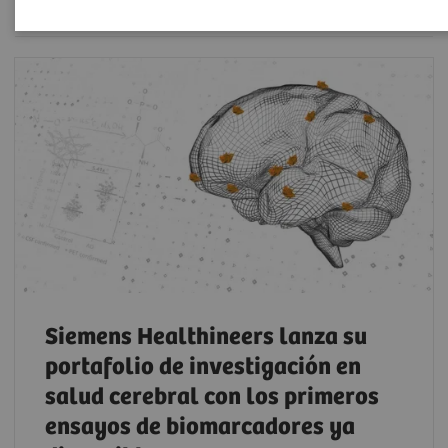
Siemens Healthineers lanza su
portafolio de investigación en
salud cerebral con los primeros
ensayos de biomarcadores ya