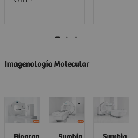
solution.
Imagenología Molecular
Biograph
Symbia
Symbia