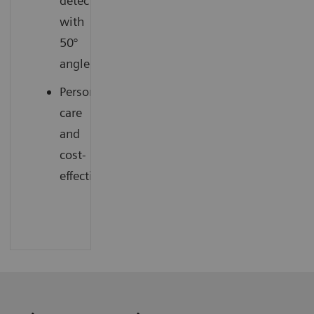
detection
with
50°
angle
Personalized
care
and
cost-
effectiveness