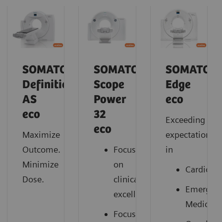
SOMATOM
SOMATOM
SOMATOM
Definition
Scope
Edge
AS
Power
eco
eco
32
Exceeding
eco
Maximize
expectations
Outcome.
Focus
in
Minimize
on
Cardiolo
Dose.
clinical
Emergen
excellence
Medicine
Focus