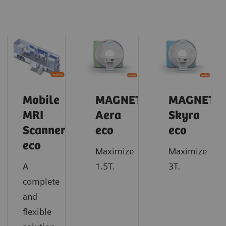
Mobile
MAGNETOM
MAGNETO
MRI
Aera
Skyra
Scanner
eco
eco
eco
Maximize
Maximize
A
1.5T.
3T.
complete
and
flexible