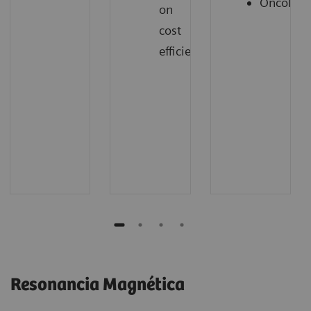
Oncolog
on
cost
efficiency
Resonancia Magnética