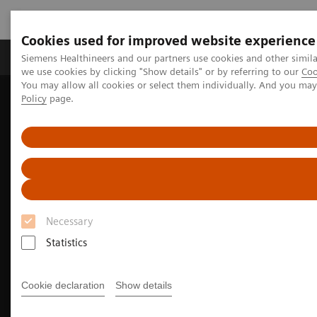
Cookies used for improved website experience
Productos y servicios
Especialidades Clínicas
Siemens Healthineers and our partners use cookies and other simil
we use cookies by clicking "Show details" or by referring to our
Coo
You may allow all cookies or select them individually. And you ma
Policy
page.
Siemens Healthineers Latinoamérica
Imagenología Médica
Sistemas Reacondicionados para Imagenología Médica y Terapia
Portafolio ecoline – Sistemas Médicos Usados
Necessary
Statistics
Cookie declaration
Show details