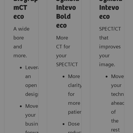
mCT
Intevo
Intevo
eco
Bold
eco
eco
A wide
SPECT/CT
bore
More
that
and
CT for
improves
more.
your
your
SPECT/CT
image.
Leverage
an
More
Move
open
clarity
your
design
for
technolo
more
ahead
Move
patients
of
your
the
business
Dose
rest
forward
reduction