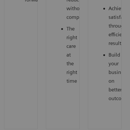
without
Achieve
compromise
satisfact
through
The
efficient
right
results
care
at
Build
the
your
right
business
time
on
better
outcome