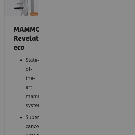
MAMMOMAT
Revelation
eco
State-
of-
the-
art
mammography
system
Superior
cancer