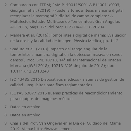
2
Comparado con FFDM; PMA P140011/S001 & P140011/S003;
Georgian et al. (2019): ¿Puede la tomosíntesis mamaria digital
reemplazar la mamografía digital de campo completo? A
Multilector, Estudio Multicase de Tomosíntesis Gran Angular.
AJR 2019, págs. 1-7. doi.org/10.2214/AJR.18.20294
3
Maldera et al. (2016): Tomosíntesis digital de mama: Evaluación
de la dosis y la calidad de imagen. Physica Medica, pp. 1-12.
4
Scaduto et al. (2018) Impacto del rango angular de la
tomosíntesis mamaria digital en la detección masiva en senos
densos”, Proc. SPIE 10718, 14º Taller Internacional de Imagen
Mamaria (IWBI 2018), 107181V (6 de julio de 2018); doi:
10.1117/12.2318243
5
ISO 13485:2016 Dispositivos médicos - Sistemas de gestión de
calidad - Requisitos para fines reglamentarios
6
IEC PAS 63077:2016 Buenas prácticas de reacondicionamiento
para equipos de imágenes médicas
7
Datos en archivo
8
Datos en archivo
9
Charla del Prof. Van Ongeval en el Día del Cuidado del Mama
2019, Viena: https://www.siemens-