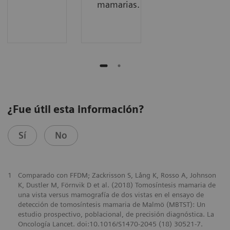
mamarias.
¿Fue útil esta información?
Sí
No
1
Comparado con FFDM; Zackrisson S, Lång K, Rosso A, Johnson
K, Dustler M, Förnvik D et al. (2018) Tomosíntesis mamaria de
una vista versus mamografía de dos vistas en el ensayo de
detección de tomosíntesis mamaria de Malmö (MBTST): Un
estudio prospectivo, poblacional, de precisión diagnóstica. La
Oncología Lancet. doi:10.1016/S1470-2045 (18) 30521-7.