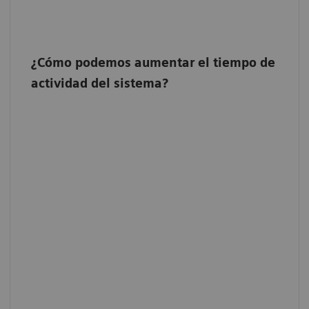
¿Cómo podemos aumentar el tiempo de
actividad del sistema?
Calibración TurboCalibración
Calibración de su sistema cada 3 meses en
tan solo cinco minutos con Turbo
Calibración. Beneficio de > 90% menos
tiempo de inactividad del sistema causado
por la calibración del detector.