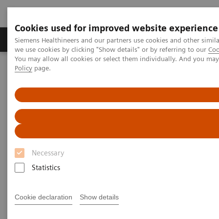
Cookies used for improved website experience
Productos y servicios
Especialidades Clínicas
Siemens Healthineers and our partners use cookies and other simil
we use cookies by clicking "Show details" or by referring to our
Coo
You may allow all cookies or select them individually. And you ma
Policy
page.
Siemens Healthineers Latinoamérica
Imagenología Médica
Sistemas Reacondicionados para Imagenología Médica y Terapia
Portafolio ecoline – Sistemas Médicos Usados
X-Ray
MAMMOMAT Revelation eco
Necessary
Statistics
Cookie declaration
Show details