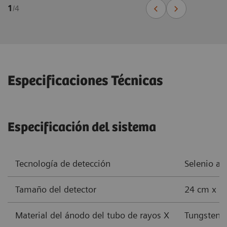
1
/
4
Especificaciones Técnicas
Especificación del sistema
Tecnología de detección
Selenio am
Tamaño del detector
24 cm x 30
Material del ánodo del tubo de rayos X
Tungsteno