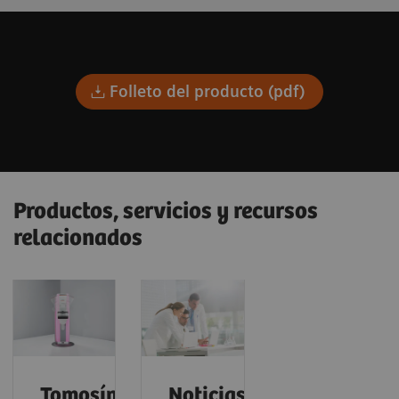
Folleto del producto (pdf)
Productos, servicios y recursos
relacionados
Tomosíntesis
Noticias