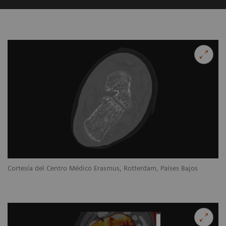
Cortesía del Centro Médico Erasmus, Rotterdam, Países Bajos