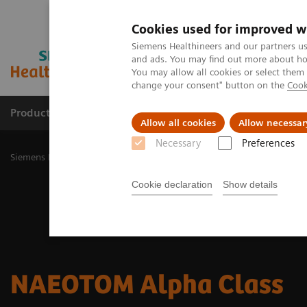
Cookies used for improved w
Siemens Healthineers and our partners us
and ads. You may find out more about how
You may allow all cookies or select them
change your consent" button on the
Cook
Productos y servicios
Especialidades Clínicas
Allow all cookies
Allow necessar
Necessary
Preferences
Siemens Healthineers Latinoamérica
Imagenología Médica
Tomog
Cookie declaration
Show details
NAEOTOM Alpha Class