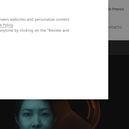
Empleo
Relaciones con Inversores
Comunicados de Prensa
neers websites and personalize content
e Policy
.
LATAM
Contacto
anytime by clicking on the "Review and
erca de Nosotros
Executive Insights