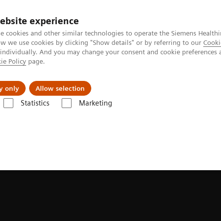
ebsite experience
e cookies and other similar technologies to operate the Siemens Healthi
 we use cookies by clicking "Show details" or by referring to our
Cooki
 individually. And you may change your consent and cookie preferences 
ie Policy
page.
Servicios post venta
Educación
Ac
y only
Allow selection
Statistics
Marketing
rafía Computarizada
NAEOTOM Alpha Class