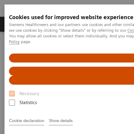
Cookies used for improved website experience
Productos y servicios
Especialidades Clínicas
Siemens Healthineers and our partners use cookies and other simil
we use cookies by clicking "Show details" or by referring to our
Coo
You may allow all cookies or select them individually. And you ma
Policy
page.
Siemens Healthineers Latinoamérica
Política de cookies
Política de cookies de Siemens
Healthineers
Necessary
Versión: Julio del 2024
Statistics
Esta Política de Cookies describe cómo y qué
Cookie declaration
Show details
cookies y otras tecnologías similares utiliza
Siemens Healthineers cuando visita los sitios