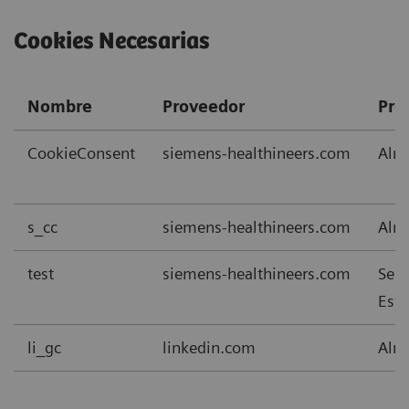
Cookies Necesarias
Nombre
Proveedor
Pro
CookieConsent
siemens-healthineers.com
Alma
s_cc
siemens-healthineers.com
Alma
test
siemens-healthineers.com
Se u
Esta
li_gc
linkedin.com
Alma