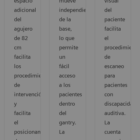
espacio
mueve
visual
adicional
independientemente
del
del
de la
paciente
agujero
base,
facilita
de 82
lo que
el
cm
permite
procedimiento
facilita
un
de
los
fácil
escaneo
procedimientos
acceso
para
de
a los
pacientes
intervención
pacientes
con
y
dentro
discapacidad
facilita
del
auditiva.
el
gantry.
La
posicionamiento
La
cuenta