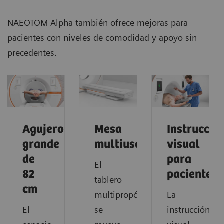
NAEOTOM Alpha también ofrece mejoras para
pacientes con niveles de comodidad y apoyo sin
precedentes.
Agujero
Mesa
Instrucció
grande
multiusos
visual
de
para
El
82
pacientes
tablero
cm
multipropósito
La
El
se
instrucción