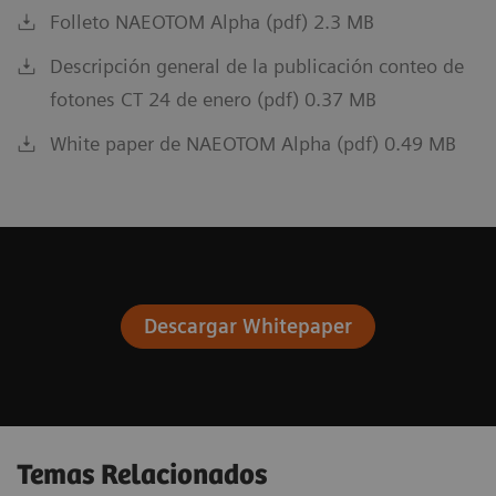
Folleto NAEOTOM Alpha (pdf) 2.3 MB
Resolucion espacial
0
Descripción general de la publicación conteo de
fotones CT 24 de enero (pdf) 0.37 MB
White paper de NAEOTOM Alpha (pdf) 0.49 MB
Descargar Whitepaper
Temas Relacionados