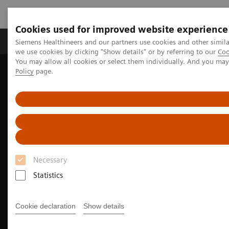
Cookies used for improved website experience
Productos y servicios
Especialidades Clínicas
Siemens Healthineers and our partners use cookies and other simil
we use cookies by clicking "Show details" or by referring to our
Coo
You may allow all cookies or select them individually. And you ma
Policy
page.
Siemens Healthineers Latinoamérica
Imagenología Médica
Tomografía Computarizada
NAEOTOM Alpha Class
NAEOTOM Alpha®
Necessary
Statistics
Cookie declaration
Show details