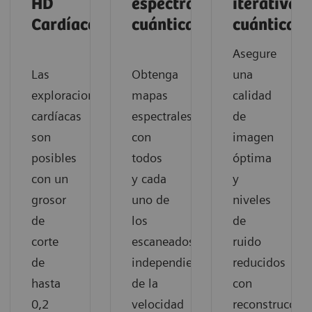
HD
espectrales
iterativa
Cardíaco
cuánticas
cuántica
Asegure
Las
Obtenga
una
exploraciones
mapas
calidad
cardíacas
espectrales
de
son
con
imagen
posibles
todos
óptima
con un
y cada
y
grosor
uno de
niveles
de
los
de
corte
escaneados,
ruido
de
independientemente
reducidos
hasta
de la
con
0,2
velocidad
reconstruccio