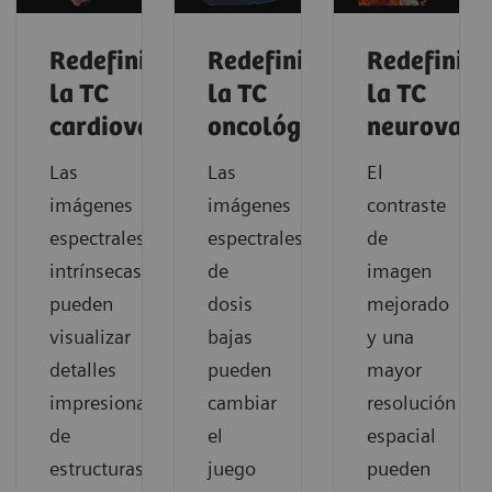
Redefiniendo
Redefiniendo
Redefinie
la TC
la TC
la TC
cardiovascular
oncológica
neurovasc
Las
Las
El
imágenes
imágenes
contraste
espectrales
espectrales
de
intrínsecas
de
imagen
pueden
dosis
mejorado
visualizar
bajas
y una
detalles
pueden
mayor
impresionantes
cambiar
resolución
de
el
espacial
estructuras
juego
pueden