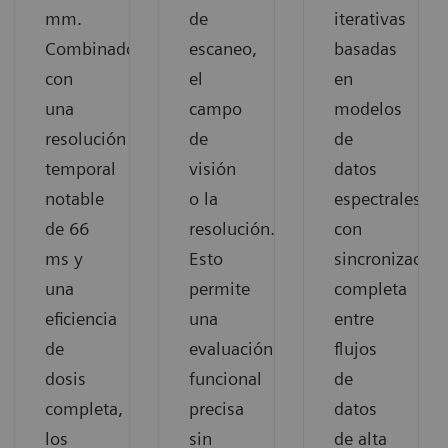
mm.
de
iterativas
Combinados
escaneo,
basadas
con
el
en
una
campo
modelos
resolución
de
de
temporal
visión
datos
notable
o la
espectrales
de 66
resolución.
con
ms y
Esto
sincronización
una
permite
completa
eficiencia
una
entre
de
evaluación
flujos
dosis
funcional
de
completa,
precisa
datos
los
sin
de alta