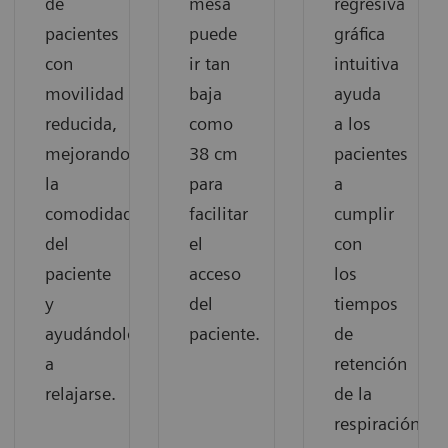
de
mesa
regresiva
pacientes
puede
gráfica
con
ir tan
intuitiva
movilidad
baja
ayuda
reducida,
como
a los
mejorando
38 cm
pacientes
la
para
a
comodidad
facilitar
cumplir
del
el
con
paciente
acceso
los
y
del
tiempos
ayudándolos
paciente.
de
a
retención
relajarse.
de la
respiración.