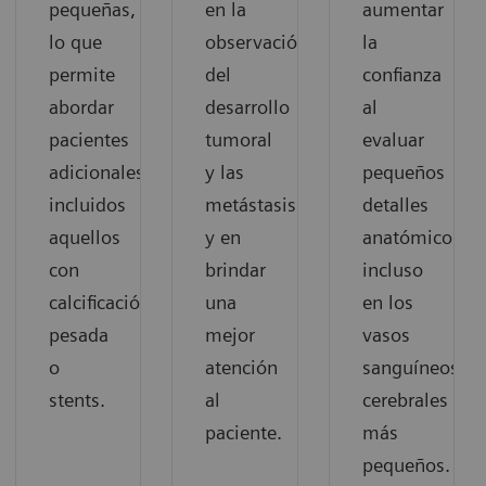
pequeñas,
en la
aumentar
lo que
observación
la
permite
del
confianza
abordar
desarrollo
al
pacientes
tumoral
evaluar
adicionales,
y las
pequeños
incluidos
metástasis,
detalles
aquellos
y en
anatómicos,
con
brindar
incluso
calcificación
una
en los
pesada
mejor
vasos
o
atención
sanguíneos
stents.
al
cerebrales
paciente.
más
pequeños.