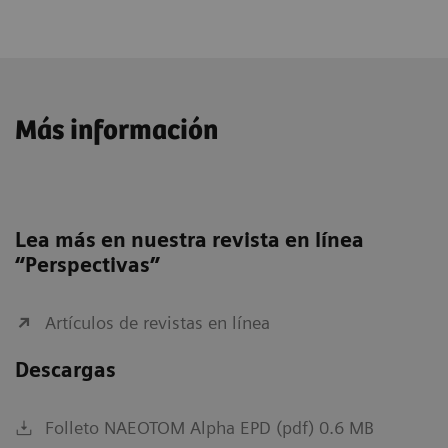
Número máximo de slices adquiridas
Poder
2 x 120 kW
2 
Más información
Número máximo de slices reconstruidas
Carga de la mesa
Hasta 307 kg
2 
mA
Velocidad
Hasta 737 mm/s (con Turbo 
H
Lea más en nuestra revista en línea
Resolución temporal
H
“Perspectivas”
kV
7
Artículos de revistas en línea
S
Descargas
Cobertura z
1
1
Folleto NAEOTOM Alpha EPD (pdf) 0.6 MB