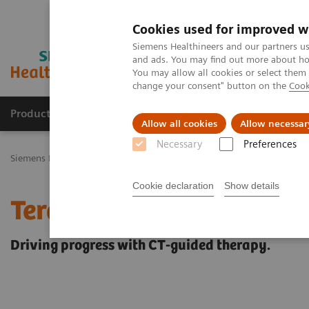
Cookies used for improved w
Siemens Healthineers and our partners us
and ads. You may find out more about how
You may allow all cookies or select them
change your consent" button on the
Cook
Productos y servicios
Especialidades Clínicas
Allow all cookies
Allow necessar
Necessary
Preferences
Siemens Healthineers Latinoamérica
Imagenología Médica
Tomog
Cookie declaration
Show details
Terapia guiada por CT
Driving progress with CT-guided therapy.