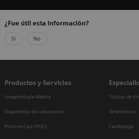
¿Fue útil esta información?
Sí
No
Productos y Servicios
Especiali
Imagenología Médica
Tópicos de En
Diagnóstico de Laboratorio
Teranósticos
Point-of-Care (POC)
Cardiología