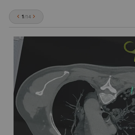
1
/
14