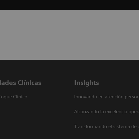
dades Clínicas
Insights
foque Clínico
Innovando en atención person
Alcanzando la excelencia oper
Transformando el sistema de 