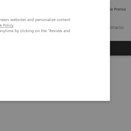
Empleo
Relaciones con Inversores
Comunicados de Prensa
neers websites and personalize content
e Policy
.
LATAM
Contacto
anytime by clicking on the "Review and
erca de Nosotros
Executive Insights
por CT