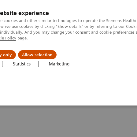
ebsite experience
e cookies and other similar technologies to operate the Siemens Healthi
 we use cookies by clicking "Show details" or by referring to our
Cooki
 individually. And you may change your consent and cookie preferences 
ie Policy
page.
Servicios post venta
Educación
Ac
y only
Allow selection
Statistics
Marketing
rafía Computarizada
Soluciones de imagen clínica
Terapia guiada 