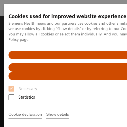
Cookies used for improved website experience
Productos y servicios
Especialidades Clínicas
Siemens Healthineers and our partners use cookies and other simil
we use cookies by clicking "Show details" or by referring to our
Coo
You may allow all cookies or select them individually. And you ma
Policy
page.
Siemens Healthineers Latinoamérica
Imagenología Médica
Tomografía Computarizada
NAEOTOM Alpha Class
Necessary
Statistics
Cookie declaration
Show details