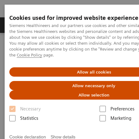
Cookies used for improved website experience
製品＆サービス
サポート情報
Insights
Siemens Healthineers and our partners use cookies and other simila
the Siemens Healthineers websites and personalize content and ad
about how we use cookies by clicking "Show details" or by referrin
You may allow all cookies or select them individually. And you ma
ホーム
画像診断・治療装置
cookie preferences anytime by clicking on the "Review and change
オプション＆バージョンアップ
第１回 fit TAKUMI Gallery
the
Cookie Policy
page.
TAKUMI Gallery 4
Allow all cookies
TAKUMI Gallery 4
Allow necessary only
特定医療法人 博愛会 博愛会病院｜応募者：高
Allow selection
木 達也 様
Necessary
Preferences
Statistics
Marketing
fit
【装置名】MAGNETOM Avanto
【バージョンアッ
プ実施日】2018年4月
Cookie declaration
Show details