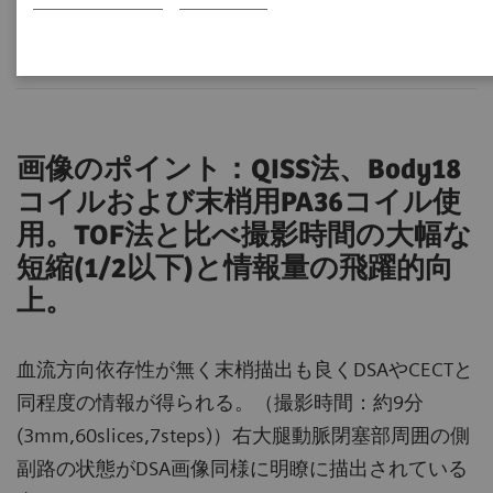
画像のポイント：QISS法、Body18
コイルおよび末梢用PA36コイル使
用。TOF法と比べ撮影時間の大幅な
短縮(1/2以下)と情報量の飛躍的向
上。
血流方向依存性が無く末梢描出も良くDSAやCECTと
同程度の情報が得られる。（撮影時間：約9分
(3mm,60slices,7steps)）右大腿動脈閉塞部周囲の側
副路の状態がDSA画像同様に明瞭に描出されている