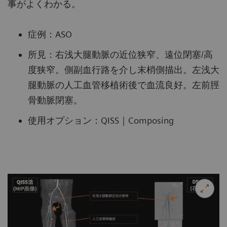
事がよくわかる。
症例：ASO
所見：右浅大腿動脈の近位狭窄、遠位閉塞/高
度狭窄。側副血行路を介し末梢側描出。左浅大
腿動脈の人工血管移植術後で血流良好。左前脛
骨動脈閉塞。
使用オプション：QISS｜Composing