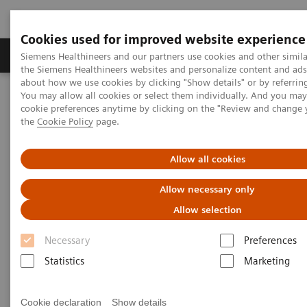
Cookies used for improved website experience
製品＆サービス
サポート情報
Insights
Siemens Healthineers and our partners use cookies and other simila
the Siemens Healthineers websites and personalize content and ad
about how we use cookies by clicking "Show details" or by referrin
You may allow all cookies or select them individually. And you ma
ホーム
画像診断・治療装置
cookie preferences anytime by clicking on the "Review and change
オプション＆バージョンアップ
Let's fit Together! Seminar
the
Cookie Policy
page.
Let's fit Together! Seminar
Allow all cookies
Allow necessary only
Allow selection
Necessary
Preferences
Statistics
Marketing
2018年開催
開催日：2018年4月13日（金）
Cookie declaration
Show details