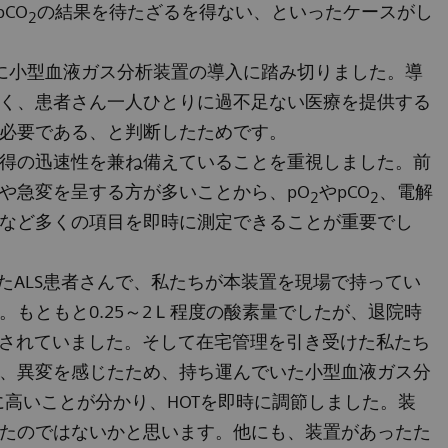
pCO
の結果を待たざるを得ない、といったケースがし
2
に小型血液ガス分析装置の導入に踏み切りました。導
く、患者さん一人ひとりに過不足ない医療を提供する
必要である、と判断したためです。
得の迅速性を兼ね備えていることを重視しました。前
や急変を呈する方が多いことから、pO
やpCO
、電解
2
2
など多くの項目を即時に測定できることが重要でし
たALS患者さんで、私たちが本装置を現場で持ってい
もともと0.25～2Ｌ程度の酸素量でしたが、退院時
節されていました。そして在宅管理を引き受けた私たち
、異変を感じたため、持ち運んでいた小型血液ガス分
に高いことが分かり、HOTを即時に調節しました。装
たのではないかと思います。他にも、装置があったた