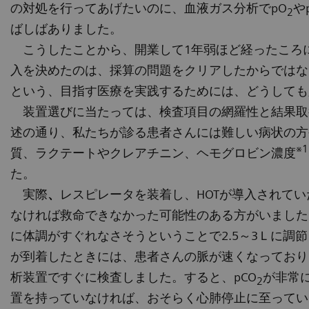
の対処を行ってあげたいのに、血液ガス分析でpO
や
2
ばしばありました。
こうしたことから、開業して1年弱ほど経ったころ
入を決めたのは、採算の問題をクリアしたからではな
という、目指す医療を実践するためには、どうしても
装置選びに当たっては、検査項目の網羅性と結果取
述の通り、私たちが診る患者さんには難しい病状の方
※1
質、ラクテートやクレアチニン、ヘモグロビン濃度
た。
実際
、
レスピレータを装着し、HOTが導入されてい
なければ救命できなかった可能性のある方がいました。
に体調がすぐれなさそうということで2.5～3Ｌに調
が到着したときには、患者さんの脈が速くなっており
析装置ですぐに検査しました。すると、pCO
が非常
2
置を持っていなければ、おそらく心肺停止に至ってい