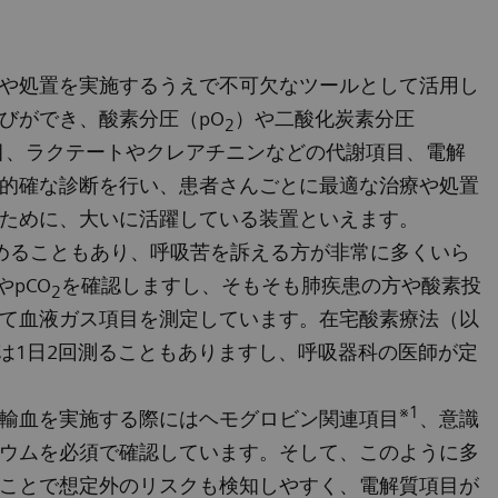
や処置を実施するうえで不可欠なツールとして活用し
びができ、酸素分圧（pO
）や二酸化炭素分圧
2
目、ラクテートやクレアチニンなどの代謝項目、電解
的確な診断を行い、患者さんごとに最適な治療や処置
ために、大いに活躍している装置といえます。
めることもあり、呼吸苦を訴える方が非常に多くいら
やpCO
を確認しますし、そもそも肺疾患の方や酸素投
2
て血液ガス項目を測定しています。在宅酸素療法（以
は1日2回測ることもありますし、呼吸器科の医師が定
※1
輸血を実施する際にはヘモグロビン関連項目
、意識
ウムを必須で確認しています。そして、このように多
ことで想定外のリスクも検知しやすく、電解質項目が