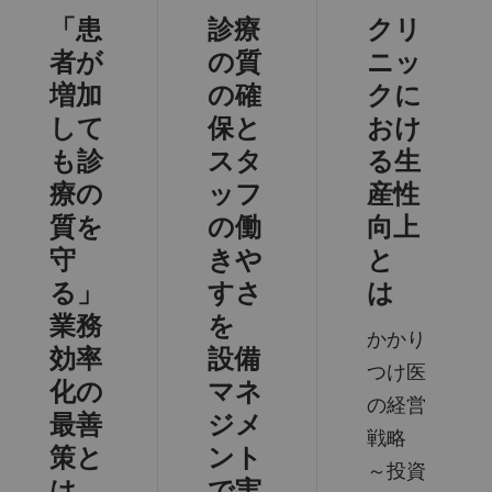
「患
診療
クリ
者が
の質
ニッ
増加
の確
クに
して
保と
おけ
も診
スタ
る生
療の
ッフ
産性
質を
の働
向上
守
きや
と
る」
すさ
は
業務
を
かかり
効率
設備
つけ医
化の
マネ
の経営
最善
ジメ
戦略
策と
ント
～投資