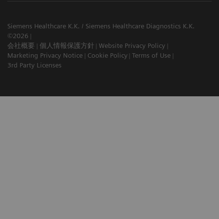
Siemens Healthcare K.K. / Siemens Healthcare Diagnostics K.K.
©2026
会社概要
個人情報保護方針
Website Privacy Policy
Marketing Privacy Notice
Cookie Policy
Terms of Use
3rd Party Licenses