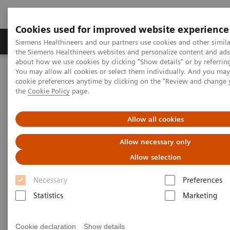
Cookies used for improved website experience
製品＆サービス
サポート情報
Insights
Siemens Healthineers and our partners use cookies and other simila
the Siemens Healthineers websites and personalize content and ad
about how we use cookies by clicking "Show details" or by referrin
You may allow all cookies or select them individually. And you ma
ホーム
製品＆サービス
cookie preferences anytime by clicking on the "Review and change
診療所・地域密着型病院のためのソリューション
the
Cookie Policy
page.
地域医療お役立ちコンテンツ
地域医療トピックス一覧
設備投資は開業コンセプトを具現化する
Allow all cookies
Allow necessary only
Allow selection
Necessary
Preferences
Statistics
Marketing
Cookie declaration
Show details