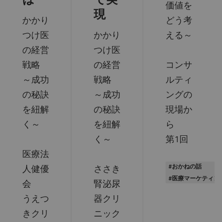
は
で実
価値を
現
かかり
どう考
つけ医
かかり
える～
の経営
つけ医
戦略
の経営
コンサ
～成功
戦略
ルティ
の秘訣
～成功
ングの
を紐解
の秘訣
現場か
く～
を紐解
ら
く～
第1回
医療法
#おかねの話
人健優
ささき
#医療マーケティン
会
腎泌尿
うえつ
器クリ
きクリ
ニック