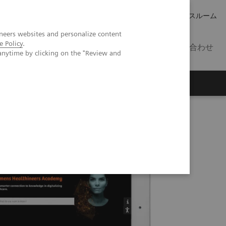
キャリア
IR 情報
プレスルーム
neers websites and personalize content
e Policy
.
JP
お問い合わせ
anytime by clicking on the "Review and