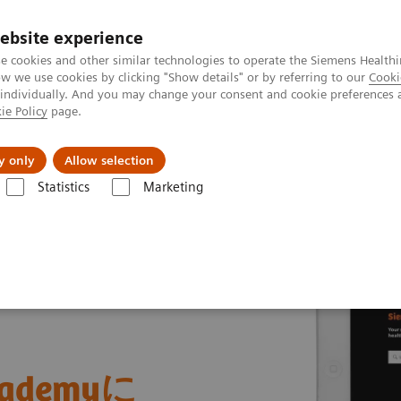
ebsite experience
e cookies and other similar technologies to operate the Siemens Healthi
 we use cookies by clicking "Show details" or by referring to our
Cooki
 individually. And you may change your consent and cookie preferences 
ie Policy
page.
会社情報
y only
Allow selection
Statistics
Marketing
s Academyに生まれ変わります！
Academyに