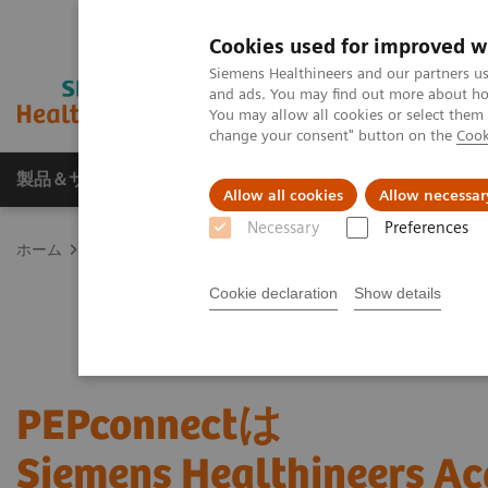
Cookies used for improved w
Siemens Healthineers and our partners us
and ads. You may find out more about how
You may allow all cookies or select them
change your consent" button on the
Cook
製品＆サービス
サポート情報
Insights
Allow all cookies
Allow necessar
Necessary
Preferences
ホーム
News & Stories
PEPconnectはSiemens Healthineer
Cookie declaration
Show details
PEPconnectは
Siemens Healthineers 