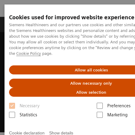
Cookies used for improved website experience
製品＆サービス
サポート情報
Insights
Siemens Healthineers and our partners use cookies and other simila
the Siemens Healthineers websites and personalize content and ad
about how we use cookies by clicking "Show details" or by referrin
You may allow all cookies or select them individually. And you ma
ホーム
イベント＆マガジン
cookie preferences anytime by clicking on the "Review and change
セミナー・学会展示会参画情報
ECR 2023
the
Cookie Policy
page.
Allow all cookies
Allow necessary only
Allow selection
Necessary
Preferences
Statistics
Marketing
Cookie declaration
Show details