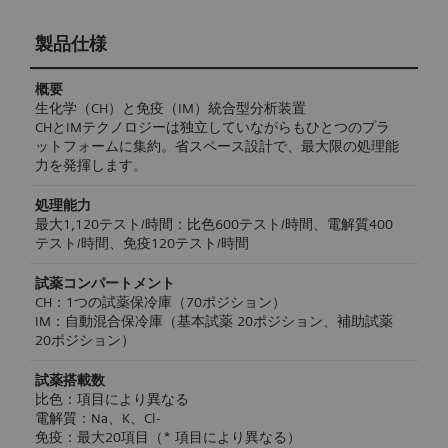
製品仕様
概要
生化学（CH）と免疫（IM）統合型分析装置
CHとIMテクノロジーは独立していながらもひとつのプラ
ットフォームに集約。省スペース設計で、最大限の処理能
力を発揮します。
処理能力
最大1,120テスト/時間：比色600テスト/時間、電解質400
テスト/時間、免疫120テスト/時間
試薬コンパートメント
CH：1つの試薬保冷庫（70ポジション）
IM：自動混合保冷庫（基本試薬 20ポジション、補助試薬
20ポジション）
試薬搭載数
比色：項目により異なる
電解質：Na、K、Cl-
免疫：最大20項目（* 項目により異なる）