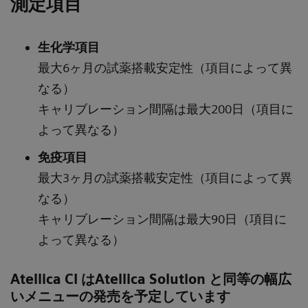
測定項目
き
"患者ケアの質向上"
に集中できる環境を提供し
ます。
ます。
Atellica i-Auto は、手作業によるワークフロー
生化学項目
工程を最大75%削減
効率と精度を両立し、患者ケアの質を向上
最大6ヶ月の試薬搭載安定性（項目によって異
Atellica 製品ポートフォリオは、すべてに共通
日々の業務に追われる中で、本来注力すべき判
分析装置の開発と並行して検査項目も自社で開
マイクロボリュームテクノロジーにより、1回
なる）
の技術・ワークフロー・試薬・消耗品・ユーザ
断や改善に時間を割くことは容易ではありませ
発することで、ワークフロー効率と高精度な検
の検体吸引で臨床化学の検査効率を最大化しま
キャリブレーション間隔は最大200日（項目に
ーインターフェースを採用しています。機種ご
ん。 Atellica CI は、あらゆる検査室の環境や業
査性能を両立。10分以内に結果が得られる重
す
よって異なる）
とに操作を覚え直す必要がなく、複数機種を使
務に対応できる柔軟な構成と自動化機能を備
要検査にも対応し、迅速な意思決定とケアにつ
日常メンテナンスは自動化されており、オペレ
用する検査室でも一貫した運用が可能です。
え、理想とする診断エコシステムの実現をサポ
なげます。
免疫
項目
ーターの作業は1日わずか5分未満。スケジュ
ートします。
最大3ヶ月の試薬搭載安定性（項目によって異
ガイド付きワークフローとナビゲーションタイ
拡張性の高い検査項目で、検査室のすべてに対
ーリング機能により、検査室の都合に合わせ
なる）
ルが、不要な作業や操作ミスを防止。完了した
応
て、オペレーターが介在することなく自動で実
手作業から解放され、患者に向き合う時間
キャリブレーション間隔は最大90日（項目に
メンテナンス作業も自動的に記録されるため、
Atellicaポートフォリオは、200項目以上の検査
行されます
を創出
よって異なる）
オペレーターは安心して通常業務に戻ることが
と20の疾患領域をカバー。大規模施設から地
オンボードでのQC保管、測定完了後の検体
できます。
域医療を支える病院やクリニックの検査室ま
仕分け・アーカイブ・採血管の開栓や閉栓
Atellica CI はAtellica Solution と同等の幅広
で、臨床的に同等の結果を提供し、患者ケアの
いメニューの発売を予定しています
など、多くの工程を自動化。Atellica SH の
標準化をサポートします。