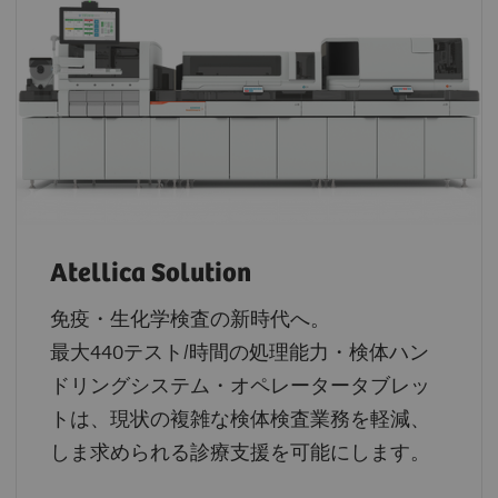
最大2,000キャップ
検体/時間
処理能力
最大480本
RHからの搭載可 最大60本 （STAT対応可）
最大250本/時間
処理能力
最大500本
処理能力
寸法
最大300本または500本（* 約30cmの拡張が必要となりま
寸法
寸法
130.7（高さ）x 39.2（幅）x 143.2（奥行）cm
す）
161.0（高さ）x 203.4（幅）x 93.4（奥行）cm （設置面
カバーなし：47.2（幅）x 90.7（奥行）cm
寸法
積 1.9㎡）
モニターなし：146.5（高さ）x 122.2（幅）x 145.1（奥
行）cm
Atellica Solution
免疫・生化学検査の新時代へ。
最大440テスト/時間の処理能力・検体ハン
ドリングシステム・オペレータータブレッ
トは、現状の複雑な検体検査業務を軽減、
しま求められる診療支援を可能にします。