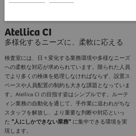
Atellica CI
多様化するニーズに、柔軟に応える
検査室には、日々変化する業務環境や多様なニーズ
への柔軟な対応が求められています。限られた人員
でより多くの検体を処理しなければならず、設置ス
ペースや人員配置の制約も大きな課題となっていま
す。Atellica CI の目指す姿はシンプルです。ルーテ
ィン業務の自動化を通じて、手作業に追われがちな
スタッフを解放し、より重要な判断や対応といっ
た
"人にしかできない業務"
に集中できる環境を実
現します。