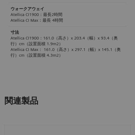
ウォークアウェイ
Atellica CI1900：最長2時間
Atellica CI Max：最長 4時間
寸法
Atellica CI1900：161.0（高さ）x 203.4（幅）x 93.4（奥
行）cm（設置面積 1.9m2）
Atellica CI Max： 161.0（高さ）x 297.1（幅）x 145.1（奥
行）cm（設置面積 4.3m2）
製品仕様
製品仕様
製品仕様
製品仕様
製品仕様
概要
概要
概要
概要
概要
Atellica CIアナライザー1台に対応する検体処理ユニット：
ルーチン検体、緊急（STAT）検体、較正剤、精度管理試料
Atellica SH＆Atellica Maglineに接続可能な採血管の自動開
Atellica SH＆Atellica Maglineに接続可能な採血管の自動閉
Atellica CIアナライザー1台に対応する搬送システム接続ユ
関連製品
検体、較正剤および精度管理試料の投入・回収を行う機能
の投入・回収を担う検体処理ユニット：
栓装置。
栓シール装置
ニット：
を有します
Atellica CH、IM、CIアナライザーに、磁気搬送システム
装置本体の設置面積を変えることなく取り付けが可能です
検体を搬送システムからAtellica CIアナライザーに移載す
Atellica Maglineとともに接続されます。
（* 設置ポジションによって約30cmの拡張が必要となりま
る機能を有します
ウォークアウェイ
す）
同時架設検体数
最大20,000シール
最大60本（6検体ｘ10ラック）
同時架設検体数
処理能力
最大440本
ウォークアウェイ
検査室自動システム（LAS）とモジュールの間 最大200
処理能力