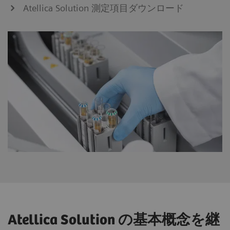
自動検体マネジメント機能により、スタッ
Atellica Solution 測定項目ダウンロード
安全性と環境配慮を両立し、安定した検査室運
フは煩雑な手作業から解放され、より重要
営をサポート
な業務に集中できます。
バイオハザード曝露リスクを最小限に抑える設
柔軟なワークフローが、現場の人手不足に
計に加え、水使用量も抑制。検査室の安全性と
も対応
持続可能性を両立させ、検査室は変化するニー
人材不足やスタッフの経験差、教育の負担
ズにもスムーズかつ柔軟に対応できます。
といった現場の課題にも対応するワークフ
ロー設計。構成にかかわらず、最大1,120
テスト/ 時の処理能力で、増加する検査ニ
ーズにも余裕をもって対応します。
検査室全体の一貫性と高品質な検査を両立
検査結果、ワークフロー、試薬、消耗品の
標準化により、Atellica Solution との一貫
性を実現。200項目を超える高品質なアッ
Atellica Solution の基本概念を継