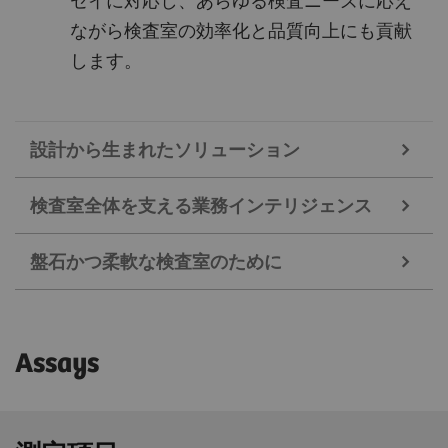
セイに対応し、あらゆる検査ニーズに応え
ながら検査室の効率化と品質向上にも貢献
します。
設計から生まれたソリューション
検査室全体を支える業務インテリジェンス
臨床検査室の現場を見据えて設計された自動検体マネジメントシ
ステム
盤石かつ柔軟な検査室のために
1847年以来、精密工学をけん引してきたSiemens
ワークフローに合わせてカスタマイズ可能なホーム画面のダッシ
ュボード
Healthineers は、Atellica ポートフォリオにおける最
Atellica CI は、現場の業務をサポートする機能と高
新の機能強化にもその卓越したテクノロジーが受け
変化するニーズにも柔軟に適応
Assays
精度な分析技術により、スタッフが本来注力すべき
継がれています。チップ、センサー、コードの一つ
Atellica CI は、未来志向の技術革新により、安全
業務に集中できる環境を提供。検査結果の分類や判
ひとつに至るまで、最小限の作業で完了できるよう
性・持続可能性・検査の質を再定義。進化する臨床
断にかかる時間を削減し、スタッフが本来注力すべ
設計されています。
ニーズに応え、最先端の医療を支える環境を提供し