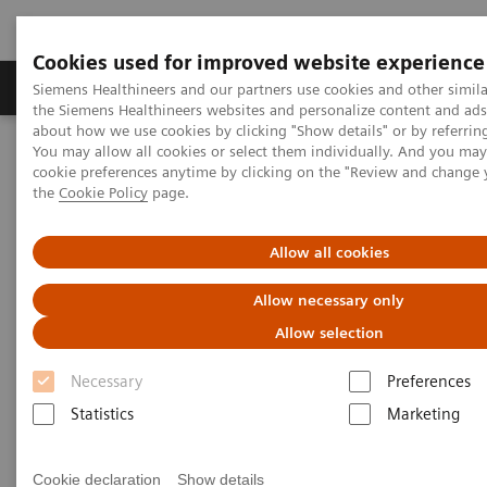
Cookies used for improved website experience
製品＆サービス
サポート情報
Insights
Siemens Healthineers and our partners use cookies and other simila
the Siemens Healthineers websites and personalize content and ad
about how we use cookies by clicking "Show details" or by referrin
You may allow all cookies or select them individually. And you ma
ホーム
体外診断薬・機器
生化学・免疫検査システム
cookie preferences anytime by clicking on the "Review and change
Atellica CI Analyzer
the
Cookie Policy
page.
Allow all cookies
Allow necessary only
Allow selection
Necessary
Preferences
Statistics
Marketing
Cookie declaration
Show details