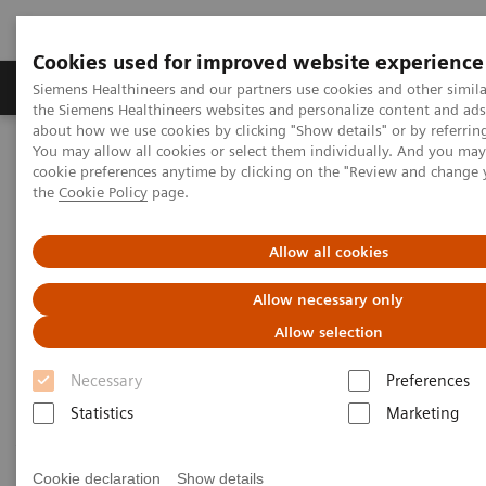
Cookies used for improved website experience
製品＆サービス
サポート情報
Insights
Siemens Healthineers and our partners use cookies and other simila
the Siemens Healthineers websites and personalize content and ad
about how we use cookies by clicking "Show details" or by referrin
You may allow all cookies or select them individually. And you ma
ホーム
お問い合わせのご案内
cookie preferences anytime by clicking on the "Review and change
SDSや添付文書に関するお問い合わせ
the
Cookie Policy
page.
SDSや添付文書に関するお問
Allow all cookies
い合わせ
Allow necessary only
Allow selection
このフォームは
試薬の安全データシート（SDS）、
Necessary
Preferences
医療機器の添付文書に関する専用のお問い合わせ入
Statistics
Marketing
力フォーム
です。本件以外のお問い合わせについて
は、
お問い合わせ案内ページ
より、それぞれの対応
Cookie declaration
Show details