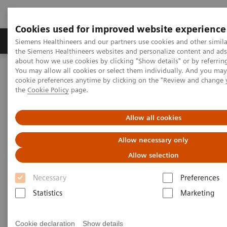
Cookies used for improved website experience
製品＆サービス
サポート情報
Insights
Siemens Healthineers and our partners use cookies and other simila
the Siemens Healthineers websites and personalize content and ad
about how we use cookies by clicking "Show details" or by referrin
You may allow all cookies or select them individually. And you ma
ホーム
会社概要
cookie preferences anytime by clicking on the "Review and change
画像診断・治療装置営業所＆サービスグループ
the
Cookie Policy
page.
営業所・サービスグループ・
Allow all cookies
出張所のご案内
Allow necessary only
Allow selection
画像診断・超音波診断・先進治療関連装置
Necessary
Preferences
Statistics
Marketing
カスタマーケアセンター（製品の修理・点検に関す
Cookie declaration
Show details