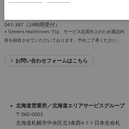
るご連絡）
画像診断・治療装置のお問い合わせ電話：0120-
041-387（24時間受付）
※ Siemens Healthineers では、サービス品質向上のため通話内
容を録音させていただいております。予めご了承ください。
お問い合わせフォームはこちら
北海道営業所／北海道エリアサービスグループ
〒060-0003
北海道札幌市中央区北3条西4-1-1 日本生命札