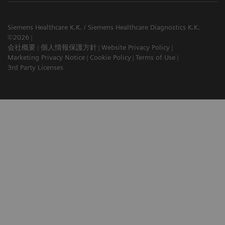
Siemens Healthcare K.K. / Siemens Healthcare Diagnostics K.K.
©2026
会社概要
個人情報保護方針
Website Privacy Policy
Marketing Privacy Notice
Cookie Policy
Terms of Use
3rd Party Licenses