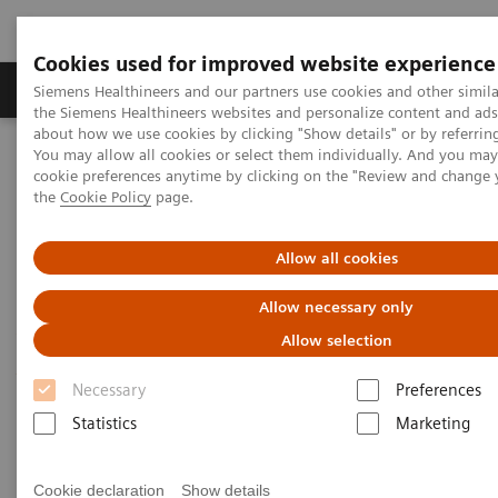
Cookies used for improved website experience
製品＆サービス
サポート情報
Insights
Siemens Healthineers and our partners use cookies and other simila
the Siemens Healthineers websites and personalize content and ad
about how we use cookies by clicking "Show details" or by referrin
You may allow all cookies or select them individually. And you ma
ホーム
画像診断・治療装置
X線CT装置
cookie preferences anytime by clicking on the "Review and change
CT関連トピック・ケースレポート
the
Cookie Policy
page.
フォトンカウンティング CT – 胸部イメージングにおける付加価値
Allow all cookies
フォトンカウンティング CT –
Allow necessary only
胸部イメージングにおける付
Allow selection
加価値
Necessary
Preferences
Photon-counting CT – added value in thoracic
Statistics
Marketing
imaging
Cookie declaration
Show details