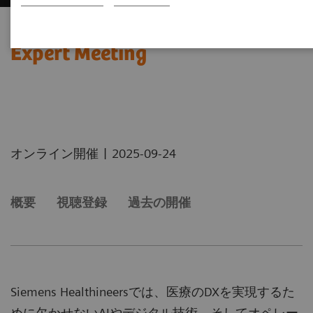
第6回 AI and Digital Healthcare
Expert Meeting
|
オンライン開催
2025-09-24
概要
視聴登録
過去の開催
Siemens Healthineersでは、医療のDXを実現するた
めに欠かせないAIやデジタル技術、そしてオペレー