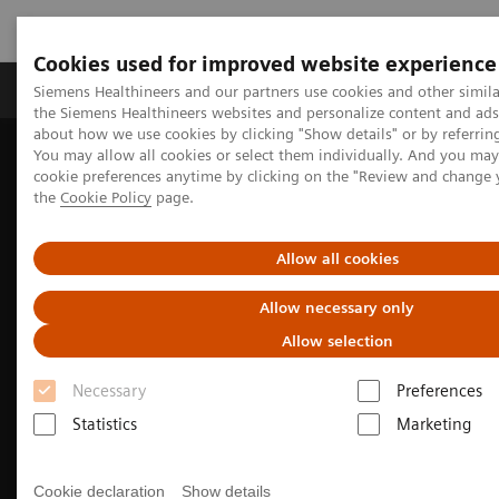
Cookies used for improved website experience
製品＆サービス
サポート情報
Insights
Siemens Healthineers and our partners use cookies and other simila
the Siemens Healthineers websites and personalize content and ad
about how we use cookies by clicking "Show details" or by referrin
You may allow all cookies or select them individually. And you ma
ホーム
イベント＆マガジン
cookie preferences anytime by clicking on the "Review and change
セミナー・学会展示会参画情報
the
Cookie Policy
page.
AI and Digital Healthcare Expert Meeting
Allow all cookies
Allow necessary only
Allow selection
Necessary
Preferences
Statistics
Marketing
Cookie declaration
Show details