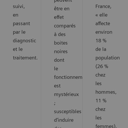
suivi,
France,
être en
en
« elle
effet
passant
affecte
comparés
par le
environ
à des
diagnostic
18 %
boites
et le
de la
noires
traitement.
population
dont
(26 %
le
chez
fonctionnement
les
est
hommes,
mystérieux
11 %
;
chez
susceptibles
les
d’induire
femmes),