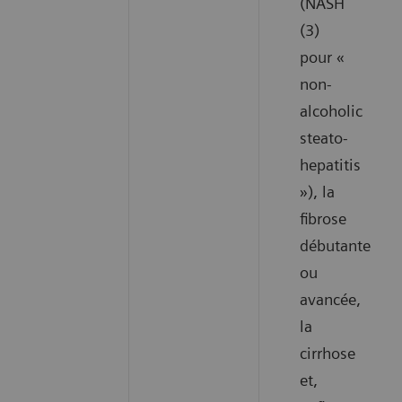
(NASH
(3)
pour «
non-
alcoholic
steato-
hepatitis
»), la
fibrose
débutante
ou
avancée,
la
cirrhose
et,