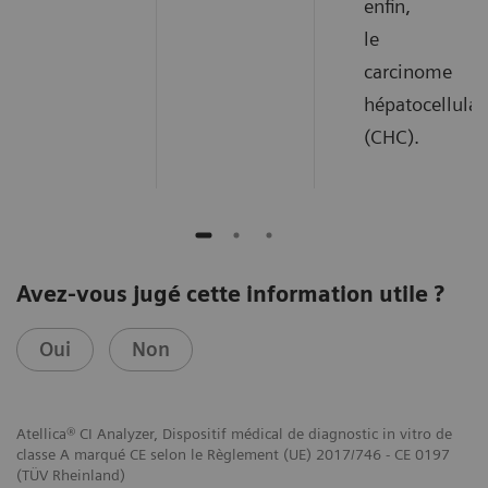
enfin,
le
carcinome
hépatocellulai
(CHC).
Avez-vous jugé cette information utile ?
Oui
Non
Atellica® CI Analyzer, Dispositif médical de diagnostic in vitro de
classe A marqué CE selon le Règlement (UE) 2017/746 - CE 0197
(TÜV Rheinland)