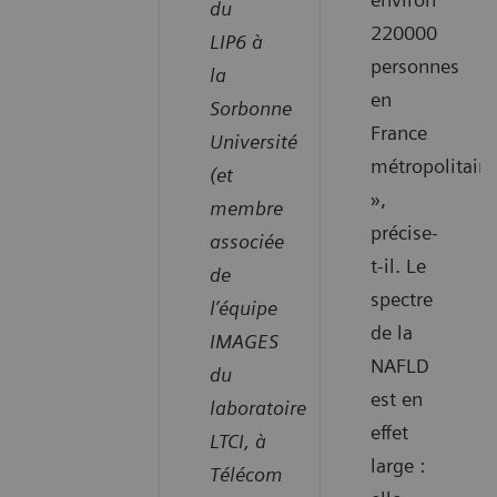
du
220000
LIP6 à
personnes
la
en
Sorbonne
France
Université
métropolitaine
(et
»,
membre
précise-
associée
t-il. Le
de
spectre
l’équipe
de la
IMAGES
NAFLD
du
est en
laboratoire
effet
LTCI, à
large :
Télécom