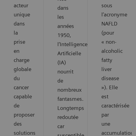
acteur
sous
dans
unique
l’acronyme
les
dans
NAFLD
années
la
(pour
1950,
prise
« non-
l’Intelligence
en
alcoholic
Artificielle
charge
fatty
(IA)
globale
liver
nourrit
du
disease
de
cancer
»). Elle
nombreux
capable
est
fantasmes.
de
caractérisée
Longtemps
proposer
par
redoutée
des
une
car
solutions
accumulation
susceptible