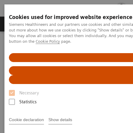
Cookies used for improved website experience
Produits & services
Spécialités cliniques
Siemens Healthineers and our partners use cookies and other simil
out more about how we use cookies by clicking "Show details" or b
You may allow all cookies or select them individually. And you ma
button on the
Cookie Policy
page.
Accueil
Actualités
Siemens Healthineers et Unilabs signent un partenariat stratégique
Necessary
Statistics
Cookie declaration
Show details