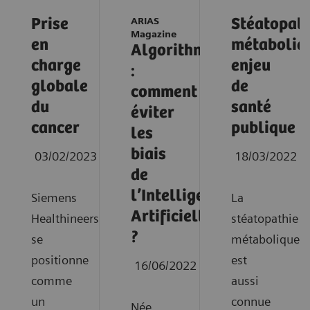
Prise
ARIAS
Stéatopath
Magazine
en
métaboliq
Algorithmes
charge
enjeu
:
globale
de
comment
du
santé
éviter
cancer
publique
les
biais
03/02/2023
18/03/2022
de
l’Intelligence
Siemens
La
Artificielle
Healthineers
stéatopathie
?
se
métabolique
positionne
est
16/06/2022
comme
aussi
un
connue
Née