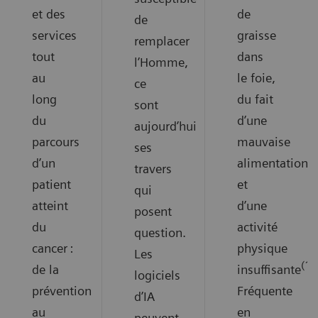
et des
de
de
services
graisse
remplacer
tout
dans
l’Homme,
au
le foie,
ce
long
du fait
sont
du
d’une
aujourd’hui
parcours
mauvaise
ses
d’un
alimentation
travers
patient
et
qui
atteint
d’une
posent
du
activité
question.
cancer :
physique
Les
(1)
de la
insuffisante
.
logiciels
prévention
Fréquente
d’IA
au
en
peuvent