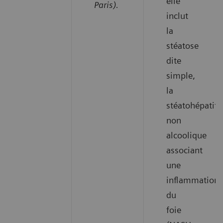
elle
Paris).
inclut
la
stéatose
dite
simple,
la
stéatohépatite
non
alcoolique
associant
une
inflammation
du
foie