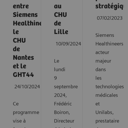
entre
au
stratégiqu
Siemens
CHU
07/02/2023
Healthineers,
de
le
Lille
Siemens
CHU
10/09/2024
Healthineers,
de
acteur
Nantes
Le
majeur
et le
lundi
dans
GHT44
9
les
24/10/2024
septembre
technologies
2024,
médicales
Ce
Frédéric
et
programme
Boiron,
Unilabs,
vise à
Directeur
prestataire