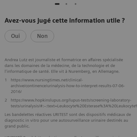
Avez-vous jugé cette information utile ?
Oui
Non
Andrea Lutz est journaliste et formatrice en affaires spécialisée
dans les domaines de la médecine, de la technologie et de
l'informatique de santé. Elle vit à Nuremberg, en Allemagne.
1
https://www.nursingtimes.net/clinical-
archive/continence/urinalysis-how-to-interpret-results-07-06-
2016/
2
https://www.hopkinslupus.org/lupus-tests/screening-laboratory-
tests/urinalysis/#:~:text=Leukocyte%20Esterase%3A%20Leukocyt
Les bandelettes réactives URITEST sont des dispositifs médicaux de
diagnostic in vitro pour une autosurveillance urinaire destinés au
grand public.