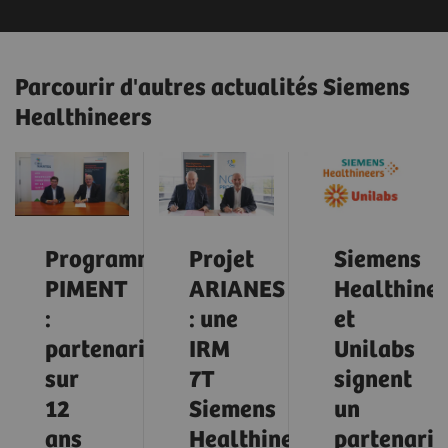
Parcourir d'autres actualités Siemens
Healthineers
Programme
Projet
Siemens
PIMENT
ARIANES
Healthinee
:
: une
et
partenariat
IRM
Unilabs
sur
7T
signent
12
Siemens
un
ans
Healthineers
partenaria