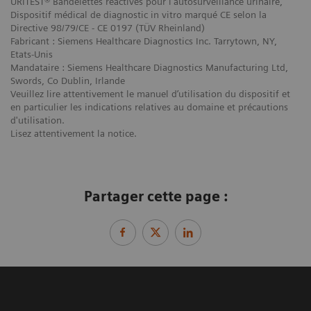
URITEST® Bandelettes réactives pour l'autosurveillance urinaire,
Dispositif médical de diagnostic in vitro marqué CE selon la
Directive 98/79/CE - CE 0197 (TÜV Rheinland)
Fabricant : Siemens Healthcare Diagnostics Inc. Tarrytown, NY,
Etats-Unis
Mandataire : Siemens Healthcare Diagnostics Manufacturing Ltd,
Swords, Co Dublin, Irlande
Veuillez lire attentivement le manuel d’utilisation du dispositif et
en particulier les indications relatives au domaine et précautions
d'utilisation.
Lisez attentivement la notice.
Partager cette page :