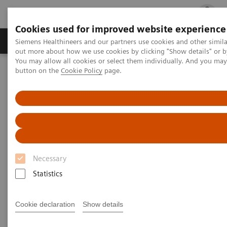
Cookies used for improved website experience
Produits & services
Spécialités cliniques
Siemens Healthineers and our partners use cookies and other simil
out more about how we use cookies by clicking "Show details" or b
You may allow all cookies or select them individually. And you ma
button on the
Cookie Policy
page.
Accueil
Actualités
Siemens Healthineers signe un accord de collaboration inédit avec
l'AP-HP
Necessary
Statistics
Cookie declaration
Show details