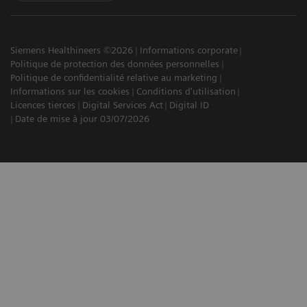
Siemens Healthineers ©2026
Informations corporate
Politique de protection des données personnelles
Politique de confidentialité relative au marketing
Informations sur les cookies
Conditions d'utilisation
Licences tierces
Digital Services Act
Digital ID
Date de mise à jour 03/07/2026