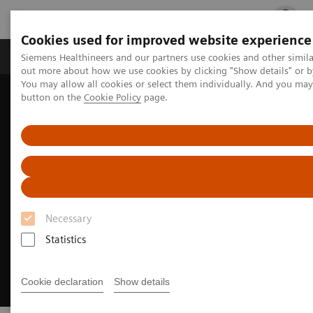
Cookies used for improved website experience
Produits & services
Spécialités cliniques
Siemens Healthineers and our partners use cookies and other simil
out more about how we use cookies by clicking "Show details" or b
You may allow all cookies or select them individually. And you ma
button on the
Cookie Policy
page.
Accueil
Actualités et événements
Congrès et événements
Groupe de Réflexion sur la Cardiologie Interventionnelle (GRCI)
Necessary
Statistics
Cookie declaration
Show details