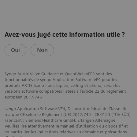
l’évaluation sans guide ni hyperémie de la FFR.
Avez-vous jugé cette information utile ?
Oui
Non
Syngo Aortic Valve Guidance et QuantWeb vFFR sont des
fonctionnalités de syngo Application Software VE4 pour les
produits ARTIS Icono floor, biplan, ceiling et pheno, selon les
versions software compatibles listées à l’article 22 du règlement
européen 2017/745
syngo
Application Software VE4, Dispositif médical de Classe IIb
marqué CE selon le Règlement (UE) 2017/745 - CE 0123 (TÜV SÜD)
Fabricant : Siemens Healthcare GmbH, Erlangen Allemagne
Veuillez lire attentivement le manuel d’utilisation du dispositif et
en particulier les indications relatives au domaine et précautions