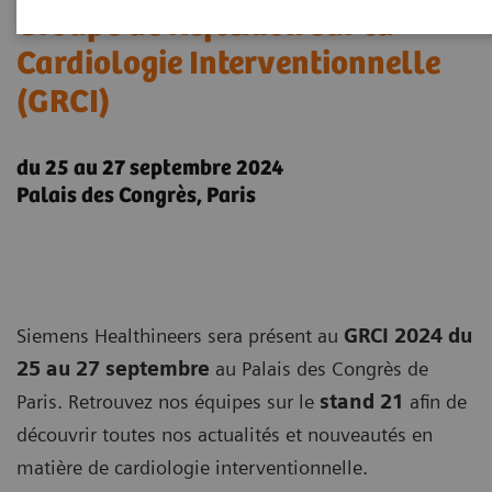
Groupe de Réflexion sur la
Cardiologie Interventionnelle
(GRCI)
du 25 au 27 septembre 2024
Palais des Congrès, Paris
Siemens Healthineers sera présent au
GRCI 2024 du
25 au 27 septembre
au Palais des Congrès de
Paris. Retrouvez nos équipes sur le
stand 21
afin de
découvrir toutes nos actualités et nouveautés en
matière de cardiologie interventionnelle.