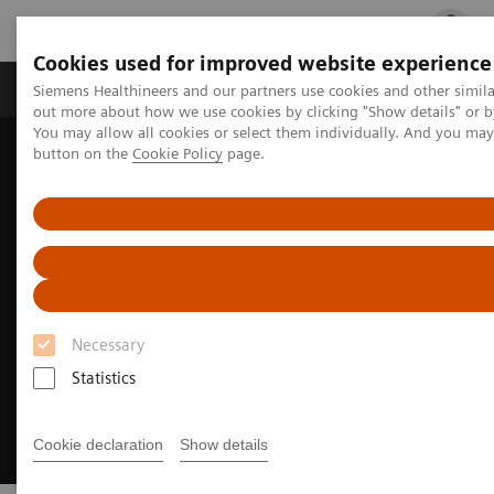
Cookies used for improved website experience
Produits & services
Spécialités cliniques
Siemens Healthineers and our partners use cookies and other simil
out more about how we use cookies by clicking "Show details" or b
You may allow all cookies or select them individually. And you ma
button on the
Cookie Policy
page.
Accueil
Imagerie Médicale
Angiographie
Systèmes d’angiographie interventionnelle
ARTIS Icono
Necessary
Statistics
Cookie declaration
Show details