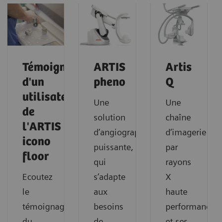
Témoignage
ARTIS
Artis
d'un
pheno
Q
utilisateur
Une
Une
de
solution
chaîne
l'ARTIS
d’angiographie
d’imagerie
icono
puissante,
par
floor
qui
rayons
Ecoutez
s’adapte
X
le
aux
haute
témoignage
besoins
performance
du
de
et ses