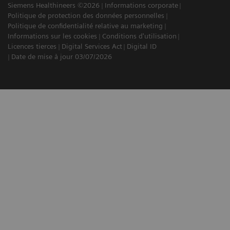
Siemens Healthineers ©2026
Informations corporate
Politique de protection des données personnelles
Politique de confidentialité relative au marketing
Informations sur les cookies
Conditions d'utilisation
Licences tierces
Digital Services Act
Digital ID
Date de mise à jour 03/07/2026