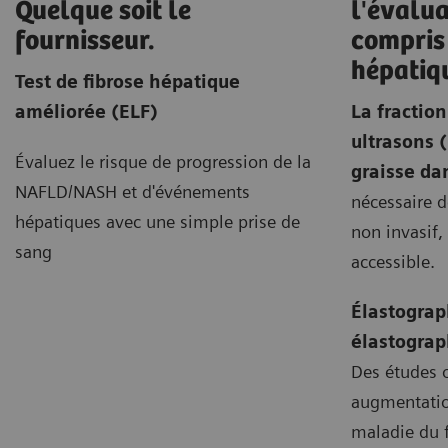
Quelque soit le
l'évalua
fournisseur.
compris 
hépatiq
Test de fibrose hépatique
améliorée (ELF)
La fraction
ultrasons 
Évaluez le risque de progression de la
graisse dan
NAFLD/NASH et d'événements
nécessaire d
hépatiques avec une simple prise de
non invasif,
sang
accessible.
Élastograp
élastograph
Des études 
augmentation
maladie du 