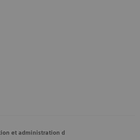
tion et administration du traitement
Suivi et su