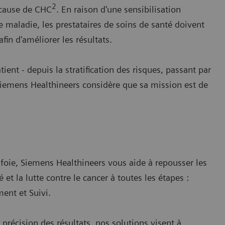
2
 cause de CHC
. En raison d'une sensibilisation
e maladie, les prestataires de soins de santé doivent
afin d'améliorer les résultats.
ent - depuis la stratification des risques, passant par
 Siemens Healthineers considère que sa mission est de
u foie, Siemens Healthineers vous aide à repousser les
é et la lutte contre le cancer à toutes les étapes :
ment et Suivi.
 précision des résultats, nos solutions visent à