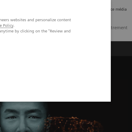
Carrières
Relations investisseurs
Espace média
neers websites and personalize content
e Policy
.
FR
Contacts
Se connecter / Enregistrement
anytime by clicking on the "Review and
ctives
A propos de