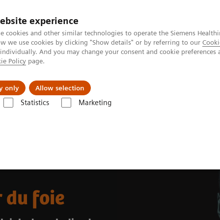
ebsite experience
e cookies and other similar technologies to operate the Siemens Healthi
 we use cookies by clicking "Show details" or by referring to our
Cooki
 individually. And you may change your consent and cookie preferences 
ie Policy
page.
Formations & Accompagnement
Vision & perspe
y only
Allow selection
Statistics
Marketing
 du foie