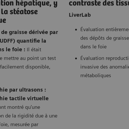
tion hépatique, y
contraste des tis
la stéatose
LiverLab
ue
Évaluation entièreme
 de graisse dérivée par
des dépôts de graisse
(UDFF) quantifie la
dans le foie
s le foie :
Il était
e mettre au point un test
Évaluation reproducti
 facilement disponible,
invasive des anomali
métaboliques
hie par ultrasons :
ie tactile virtuelle
ont montré qu'une
 de la rigidité due à une
foie, mesurée par