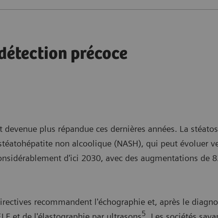
 détection précoce
st devenue plus répandue ces dernières années. La stéato
 stéatohépatite non alcoolique (NASH), qui peut évoluer ve
onsidérablement d'ici 2030, avec des augmentations de 8
es directives recommandent l'échographie et, après le diagn
5
ELF et de l'élastographie par ultrasons
. Les sociétés sav