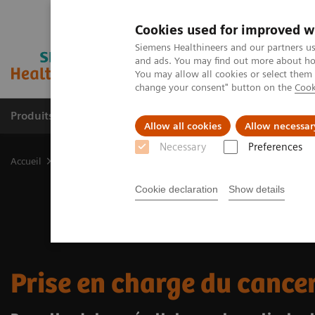
Cookies used for improved w
Siemens Healthineers and our partners us
and ads. You may find out more about how
You may allow all cookies or select them
change your consent" button on the
Cook
Produits & services
Spécialités cliniques
Allow all cookies
Allow necessar
Necessary
Preferences
Accueil
Spécialités cliniques
Prise en charge du cancer du foie
Cookie declaration
Show details
Prise en charge du cancer