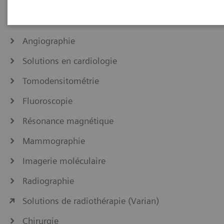
Déclaration d’intégration IHE
Angiographie
Solutions en cardiologie
Tomodensitométrie
Fluoroscopie
Résonance magnétique
Mammographie
Imagerie moléculaire
Radiographie
Solutions de radiothérapie (Varian)
Chirurgie