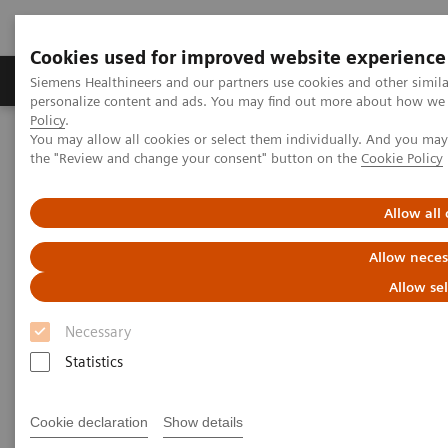
Cookies used for improved website experience
Produits & services
Domaines cliniques
Siemens Healthineers and our partners use cookies and other simil
personalize content and ads. You may find out more about how we u
Policy
.
You may allow all cookies or select them individually. And you ma
Home
Services
IT Standards
the "Review and change your consent" button on the
Cookie Policy
IHE - Integrating the Healthcare Enterprise
Allow all
IHE - Integrating the Healthcare
Allow neces
Enterprise
Allow se
Improving Interoperability Across the
Necessary
Healthcare Community
Statistics
Cookie declaration
Show details